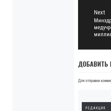
Next
Минздр
Next
медучр
post:
милли
ДОБАВИТЬ
Для отправки комм
РЕДАКЦИЯ