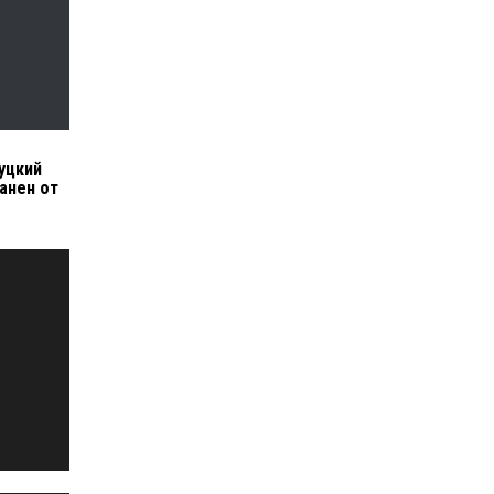
уцкий
анен от