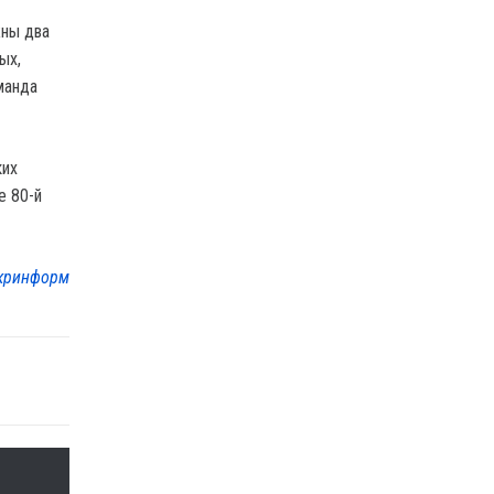
жны два
ых,
манда
ких
е 80-й
кринформ