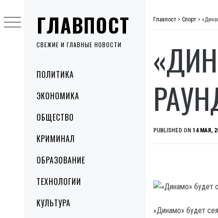
Skip
ГЛАВПОСТ
to
Главпост
>
Спорт
>
«Дина
content
«ДИН
СВЕЖИЕ И ГЛАВНЫЕ НОВОСТИ
Primary
ПОЛИТИКА
Menu
РАУН
ЭКОНОМИКА
ОБЩЕСТВО
PUBLISHED ON
14 МАЯ, 2
КРИМИНАЛ
ОБРАЗОВАНИЕ
ТЕХНОЛОГИИ
КУЛЬТУРА
«Динамо» будет сея