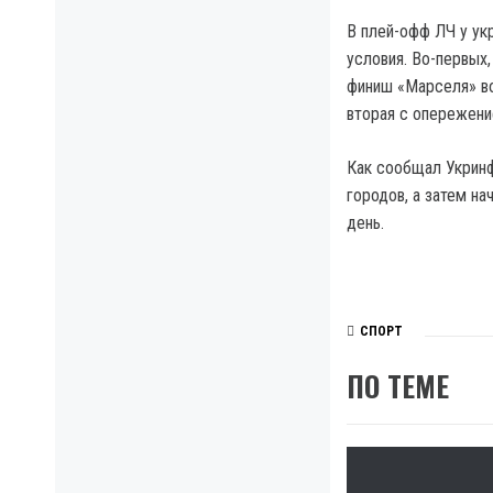
В плей-офф ЛЧ у ук
условия. Во-первых
финиш «Марселя» во
вторая с опережени
Как сообщал Укринф
городов, а затем н
день.
СПОРТ
ПО ТЕМЕ