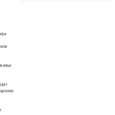
пра.
онов
в вице-
будет
андскому
е