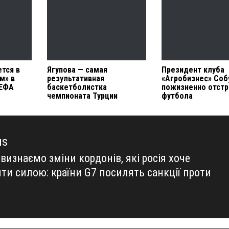
тся в
Ягупова — самая
Президент клуба
м» в
результативная
«Агробизнес» Соб
УЕФА
баскетболистка
пожизненно отстр
чемпионата Турции
футбола
us
визнаємо зміни кордонів, які росія хоче
us
ти силою: країни G7 посилять санкції проти