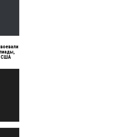
авоевали
пиады,
е США