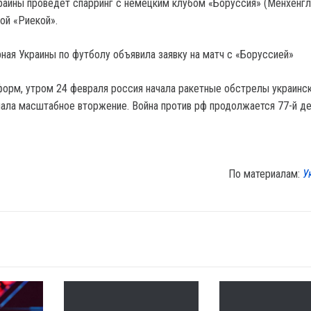
раины проведет спарринг с немецким клубом «Боруссия» (Менхенгла
ой «Риекой».
рная Украины по футболу объявила заявку на матч с «Боруссией»
орм, утром 24 февраля россия начала ракетные обстрелы украинс
ачала масштабное вторжение. Война против рф продолжается 77-й де
По материалам:
У