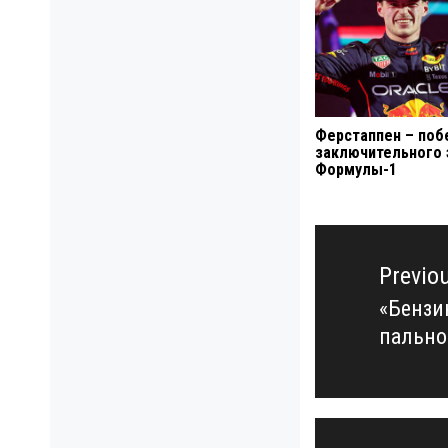
Ферстаппен – поб
заключительного 
Формулы-1
Навигация
по
Previo
записям
«Бензин
Previo
пальног
post: