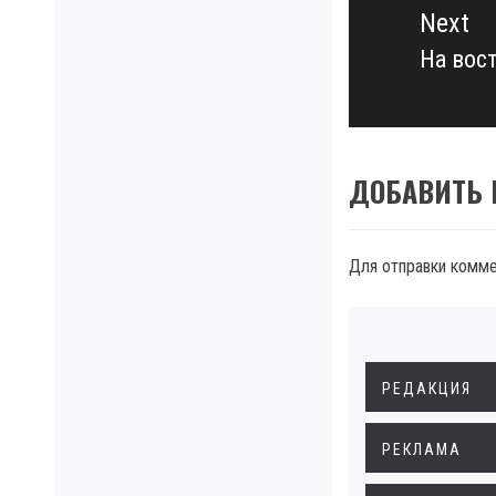
Next
На вос
Next
post:
ДОБАВИТЬ
Для отправки комм
РЕДАКЦИЯ
РЕКЛАМА