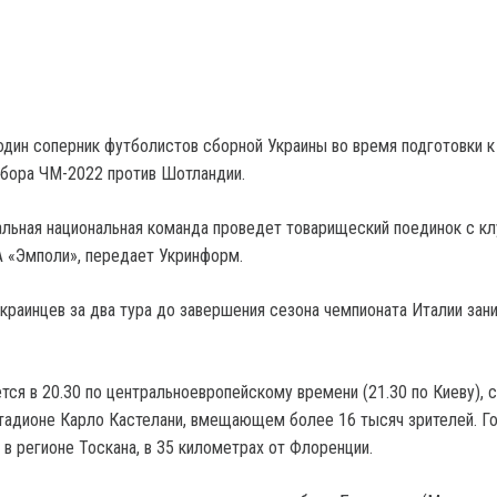
один соперник футболистов сборной Украины во время подготовки к
бора ЧМ-2022 против Шотландии.
альная национальная команда проведет товарищеский поединок с к
А «Эмполи», передает Укринформ.
краинцев за два тура до завершения сезона чемпионата Италии зан
тся в 20.30 по центральноевропейскому времени (21.30 по Киеву), 
тадионе Карло Кастелани, вмещающем более 16 тысяч зрителей. Г
в регионе Тоскана, в 35 километрах от Флоренции.