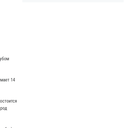
лубом
имает 14
состоится
ород