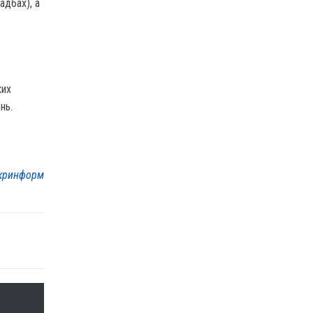
дбах), а
ких
нь.
кринформ