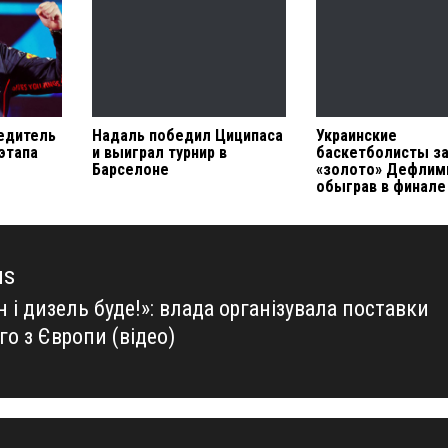
едитель
Надаль победил Циципаса
Украинские
этапа
и выиграл турнир в
баскетболисты з
Барселоне
«золото» Дефлим
обыграв в финал
us
 і дизель буде!»: влада організувала поставки
us
о з Європи (відео)