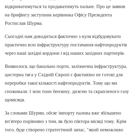
відкриватимуться та продаватимуть пальне. Про це заявив
на брифінгу заступник керівника Офісу Президента
Ростислав Шурма.
Сьогодні нам доводиться фактично з нуля відбудовувати
практично всю інфраструктуру постачання нафтопродуктів
через наші західні кордони і від наших західних партнерів.
Виявилося, що банально порти, залізнична інфраструктура,
цистерна тяга у Східній Європі є фактивіно не готові для
переробки такої кількості нафтопродуктів. Тому що ми
споживали 1 млн тонн бензину, дизелю та скрапленого газу
щомісяця.
За словами Шурми, обсяг імпорту палива вже збільшено
вп'ятеро порівняно з тим, як було півтора місяці тому. Крім
того, буде створено стратегічний запас, "який неможливо