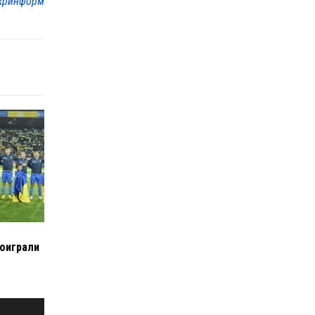
кринформ
роиграли