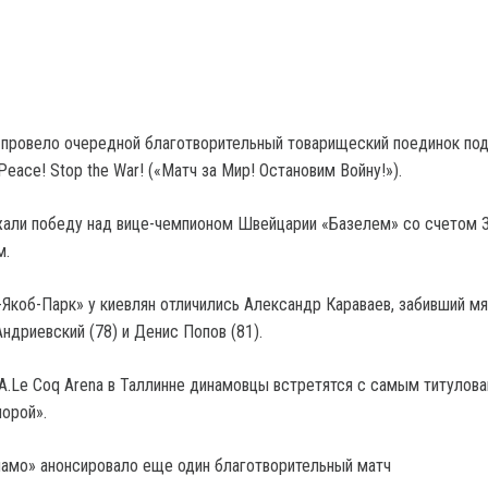
провело очередной благотворительный товарищеский поединок по
Peace! Stop the War! («Матч за Мир! Остановим Войну!»).
али победу над вице-чемпионом Швейцарии «Базелем» со счетом 3
м.
-Якоб-Парк» у киевлян отличились Александр Караваев, забивший мя
ндриевский (78) и Денис Попов (81).
 A.Le Coq Arena в Таллинне динамовцы встретятся с самым титулов
орой».
намо» анонсировало еще один благотворительный матч