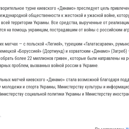
творительное турне киевского «Динамо» преследует цель привлече
еждународной общественности к жестокой и ужасной войне, котор
а всей территории Украины. Все средства, вырученные от реализаци
ются на помощь украинцам, пострадавшим от войны с российским аг
ких матчах — с польской «Легией», турецким «Галатасараем», румын
емецкой «Боруссией» (Дортмунд) и хорватским «Динамо» (Загреб)
обрать более 22 миллионов гривен , которые были направлены на 
арных проблем, вызванных войной россии в Украине.
льных матчей киевского «Динамо» стала возможной благодаря под
 молодежи и спорта Украины, Министерству культуры и информаци
Министерству социальной политики Украины и Министерству иностра
.