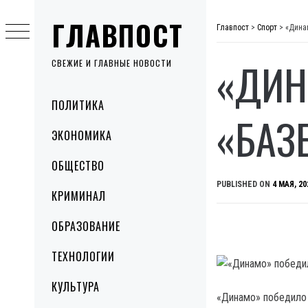
Skip
ГЛАВПОСТ
to
Главпост
>
Спорт
>
«Дина
content
«ДИН
СВЕЖИЕ И ГЛАВНЫЕ НОВОСТИ
Primary
ПОЛИТИКА
Menu
«БАЗ
ЭКОНОМИКА
ОБЩЕСТВО
PUBLISHED ON
4 МАЯ, 20
КРИМИНАЛ
ОБРАЗОВАНИЕ
ТЕХНОЛОГИИ
КУЛЬТУРА
«Динамо» победило 