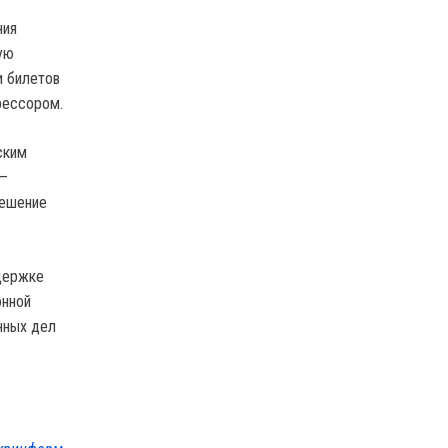
ния
ую
и билетов
рессором.
ским
 —
решение
держке
онной
нных дел