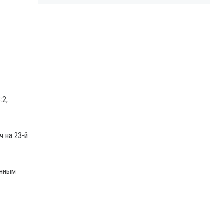
д
:2,
ч на 23-й
анным