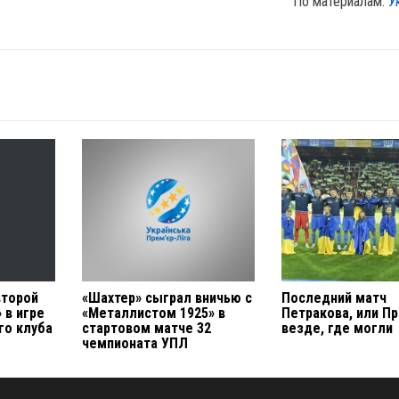
По материалам:
У
второй
«Шахтер» сыграл вничью с
Последний матч
 в игре
«Металлистом 1925» в
Петракова, или П
го клуба
стартовом матче 32
везде, где могли
чемпионата УПЛ