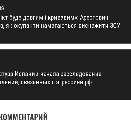
us
ікт буде довгим і кривавим»: Арестович
us
ів, як окупанти намагаються виснажити ЗСУ
атура Испании начала расследование
плений, связанных с агрессией рф
 КОММЕНТАРИЙ