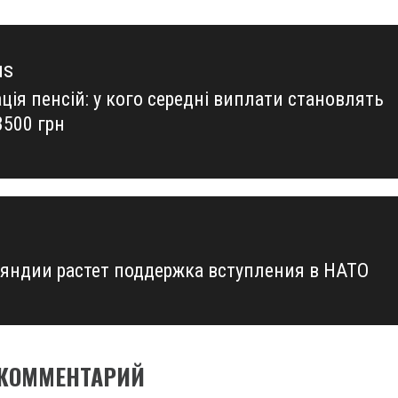
us
ція пенсій: у кого середні виплати становлять
us
8500 грн
яндии растет поддержка вступления в НАТО
 КОММЕНТАРИЙ