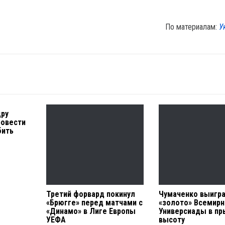
По материалам:
У
дру
ровести
бить
Третий форвард покинул
Чумаченко выигр
«Брюгге» перед матчами с
«золото» Всемирн
«Динамо» в Лиге Европы
Универсиады в пр
УЕФА
высоту