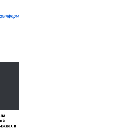
кринформ
ала
ой
ыжках в