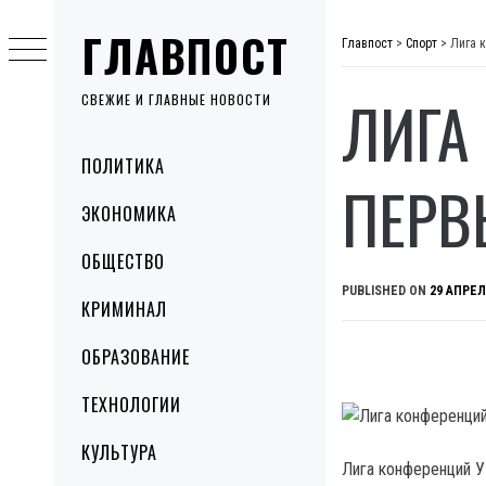
Skip
ГЛАВПОСТ
to
Главпост
>
Спорт
>
Лига 
content
ЛИГА
СВЕЖИЕ И ГЛАВНЫЕ НОВОСТИ
Primary
ПОЛИТИКА
Menu
ПЕРВ
ЭКОНОМИКА
ОБЩЕСТВО
PUBLISHED ON
29 АПРЕЛ
КРИМИНАЛ
ОБРАЗОВАНИЕ
ТЕХНОЛОГИИ
КУЛЬТУРА
Лига конференций У