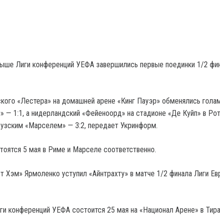
ыше Лиги конференций УЕФА завершились первые поединки 1/2 фи
кого «Лестера» на домашней арене «Кинг Пауэр» обменялись гола
» — 1:1, а нидерландский «Фейеноорд» на стадионе «Де Куйп» в Ро
цузским «Марселем» — 3:2, передает Укринформ.
тоятся 5 мая в Риме и Марселе соответственно.
ст Хэм» Ярмоленко уступил «Айнтрахту» в матче 1/2 финала Лиги Е
ги конференций УЕФА состоится 25 мая на «Национал Арене» в Тир