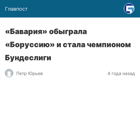
Главпост
«Бавария» обыграла
«Боруссию» и стала чемпионом
Бундеслиги
Петр Юрьев
4 года назад