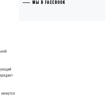
МЫ В FACEBOOK
ьной
твующий
передает
 начнутся