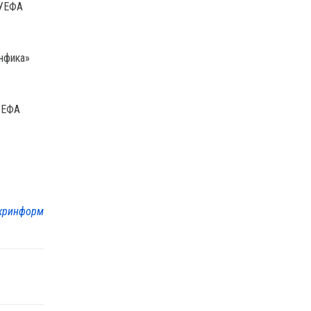
 УЕФА
енфика»
 УЕФА
кринформ