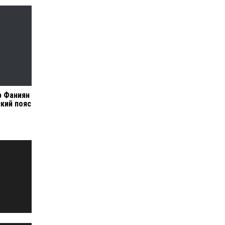
р Фаниян
кий пояс