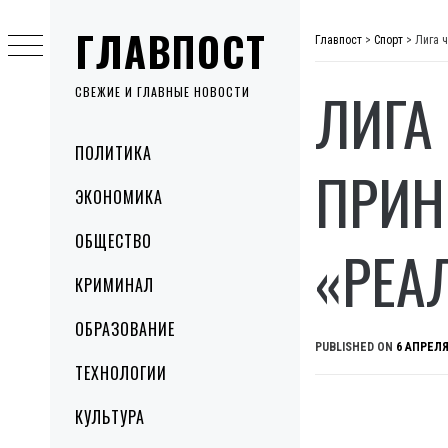
Skip
ГЛАВПОСТ
to
Главпост
>
Спорт
>
Лига 
content
ЛИГА
СВЕЖИЕ И ГЛАВНЫЕ НОВОСТИ
Primary
ПОЛИТИКА
Menu
ПРИН
ЭКОНОМИКА
ОБЩЕСТВО
«РЕА
КРИМИНАЛ
ОБРАЗОВАНИЕ
PUBLISHED ON
6 АПРЕЛЯ
ТЕХНОЛОГИИ
КУЛЬТУРА