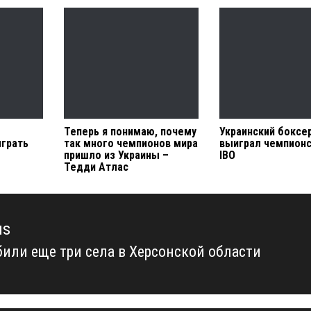
Теперь я понимаю, почему
Украинский боксе
грать
так много чемпионов мира
выиграл чемпионс
пришло из Украины –
IBO
Тедди Атлас
us
били еще три села в Херсонской области
us