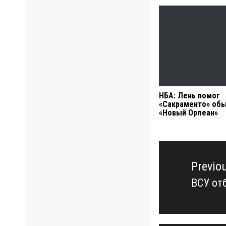
НБА: Лень помог
«Сакраменто» обы
«Новый Орлеан»
Навигация
по
Previo
записям
ВСУ от
Previo
post: