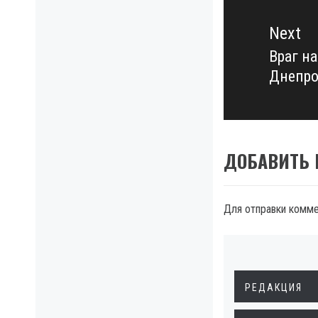
Next
Враг на
Next
Днепро
post:
ДОБАВИТЬ
Для отправки комм
РЕДАКЦИЯ