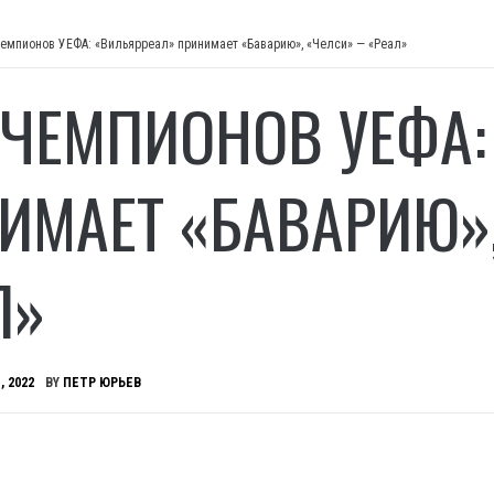
чемпионов УЕФА: «Вильярреал» принимает «Баварию», «Челси» — «Реал»
 ЧЕМПИОНОВ УЕФА:
ИМАЕТ «БАВАРИЮ»
Л»
, 2022
BY
ПЕТР ЮРЬЕВ