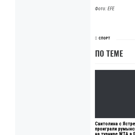
Фото: EFE
СПОРТ
ПО ТЕМЕ
Свитолина с Ястр
проиграли румынс
на турнире WTA в 