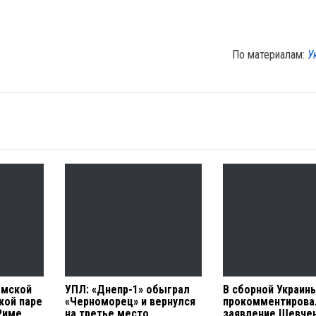
По материалам:
У
емской
УПЛ: «Днепр-1» обыграл
В сборной Украин
кой паре
«Черноморец» и вернулся
прокомментирова
Риме
на третье место
заявление Шевче