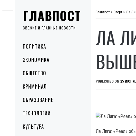
Skip
ГЛАВПОСТ
to
Главпост
>
Спорт
>
Ла Ли
content
ЛА Л
СВЕЖИЕ И ГЛАВНЫЕ НОВОСТИ
Primary
ПОЛИТИКА
Menu
ВЫШЕ
ЭКОНОМИКА
ОБЩЕСТВО
PUBLISHED ON
25 ИЮНЯ,
КРИМИНАЛ
ОБРАЗОВАНИЕ
ТЕХНОЛОГИИ
КУЛЬТУРА
Ла Лига: «Реал» об