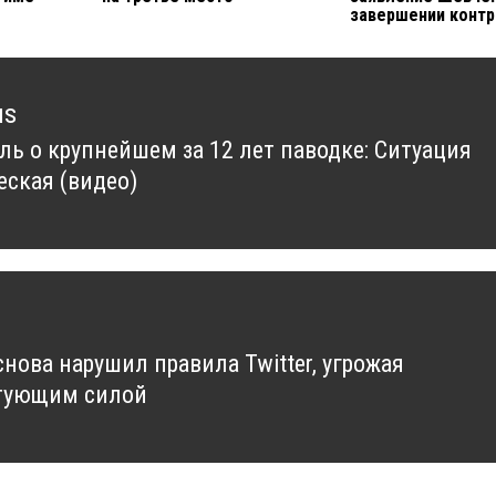
завершении контр
us
ь о крупнейшем за 12 лет паводке: Ситуация
us
еская (видео)
снова нарушил правила Twitter, угрожая
тующим силой