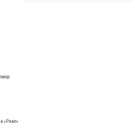
униор
 а «Реал»