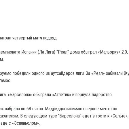
играл четвертый матч подряд.
чемпионата Испании (Ла Лига) "Реал" дома обыграл «Мальорку» 2:0,
м.
уемо победили одного из аутсайдеров лиги. За «Реал» забивали Ж
Рамос.
Лига: «Барселона» обыграла «Атлетик» и вернула лидерство
а» набрала по 68 очков. Мадридцы занимают первое место по
азателям. В следующем туре "Барселона" едет в гости к «Сельте»,
езде с «Эспаньолом».