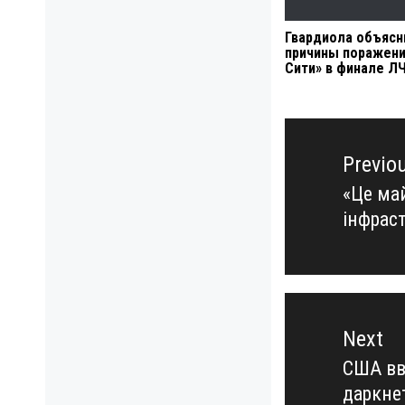
Гвардиола объясн
причины поражени
Сити» в финале Л
Навигация
по
Previo
записям
«Це май
Previo
інфраст
post:
Next
США вв
Next
даркнет