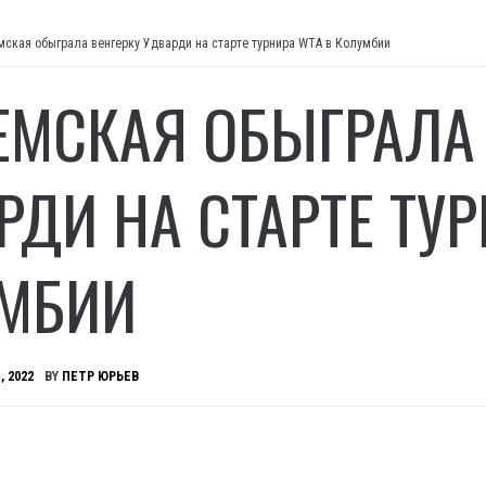
мская обыграла венгерку Удварди на старте турнира WTA в Колумбии
ЕМСКАЯ ОБЫГРАЛА 
РДИ НА СТАРТЕ ТУР
МБИИ
, 2022
BY
ПЕТР ЮРЬЕВ