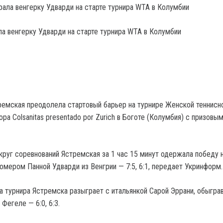
а венгерку Удварди на старте турнира WTA в Колумбии
ремская преодолела стартовый барьер на турнире Женской теннисн
pa Colsanitas presentado por Zurich в Боготе (Колумбия) с призов
 круг соревнований Ястремская за 1 час 15 минут одержала победу 
омером Панной Удварди из Венгрии — 7:5, 6:1, передает Укринформ.
ла турнира Ястремска разыграет с итальянкой Сарой Эррани, обыгра
Фегеле — 6:0, 6:3.