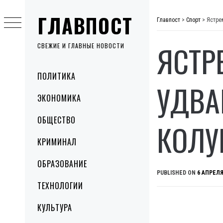
Skip
ГЛАВПОСТ
to
Главпост
>
Спорт
>
Ястре
content
ЯСТР
СВЕЖИЕ И ГЛАВНЫЕ НОВОСТИ
Primary
ПОЛИТИКА
Menu
УДВА
ЭКОНОМИКА
ОБЩЕСТВО
КОЛУ
КРИМИНАЛ
ОБРАЗОВАНИЕ
PUBLISHED ON
6 АПРЕЛЯ
ТЕХНОЛОГИИ
КУЛЬТУРА