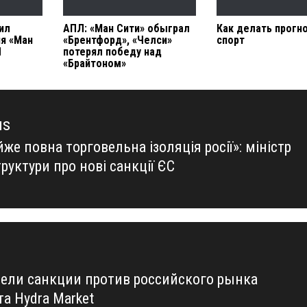
ил
АПЛ: «Ман Сити» обыграл
Как делать прогн
я «Ман
«Брентфорд», «Челси»
спорт
Ч
потерял победу над
«Брайтоном»
us
же повна торговельна ізоляція росії»: міністр
us
руктури про нові санкції ЄС
ели санкции против российского рынка
а Hydra Market