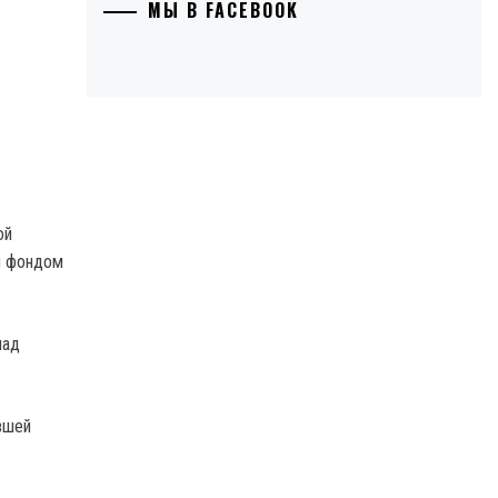
МЫ В FACEBOOK
ой
ым фондом
над
вшей