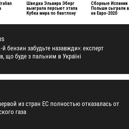
ralian
Шведка Эльвира Эберг
Сборные Испании 
а
выиграла персьют этапа
Польши сыграли 
Кубка мира по биатлону
на Евро-2020
us
-й бензин забудьте назавжди»: експерт
us
в, що буде з пальним в Україні
первой из стран ЕС полностью отказалась от
ского газа