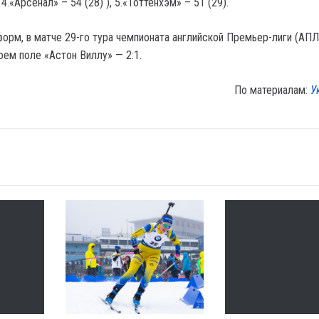
 4.«Арсенал» – 54 (28) ), 5.«Тоттенхэм» – 51 (29).
орм, в матче 29-го тура чемпионата английской Премьер-лиги (АПЛ
оем поле «Астон Виллу» — 2:1.
По материалам:
У