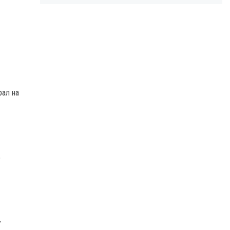
рал на
,
,