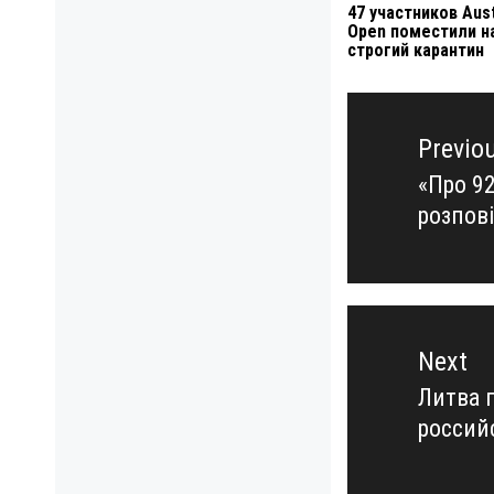
47 участников Aust
Open поместили н
строгий карантин
Навигация
по
Previo
записям
«Про 92
Previo
розпові
post:
Next
Литва 
Next
россий
post: