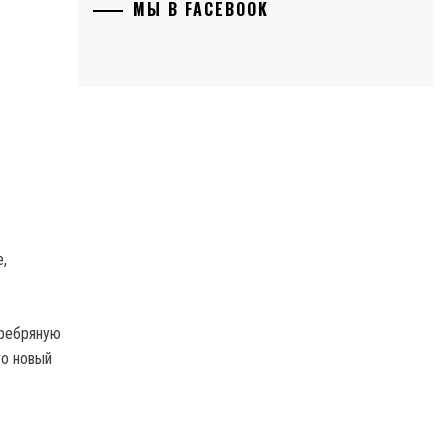
МЫ В FACEBOOK
,
еребряную
то новый