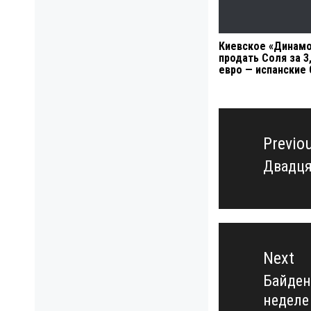
Киевское «Динамо
продать Соля за 3
евро — испанские
Навигация
по
Previo
записям
Двадця
Previo
post:
Next
Байден
Next
неделе
post: