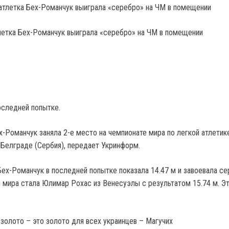
летка Бех-Романчук выиграла «серебро» на ЧМ в помещении
следней попытке.
-Романчук заняла 2-е место на чемпионате мира по легкой атлетике
 Белграде (Сербия), передает Укринформ.
ех-Романчук в последней попытке показала 14.47 м и завоевала с
 мира стала Юлимар Рохас из Венесуэлы с результатом 15.74 м. Э
 золото – это золото для всех украинцев – Магучих