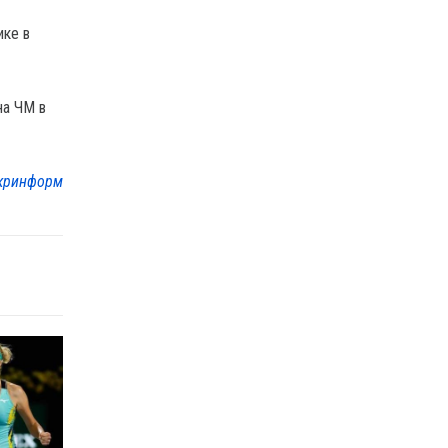
ике в
на ЧМ в
кринформ