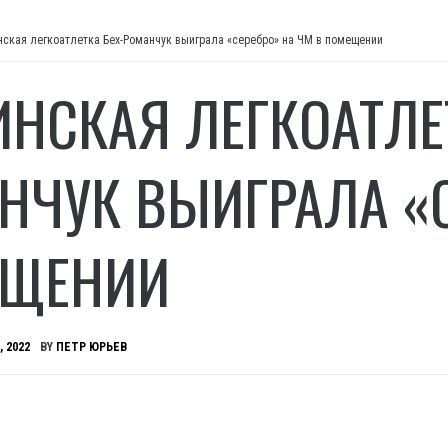
нская легкоатлетка Бех-Романчук выиграла «серебро» на ЧМ в помещении
ИНСКАЯ ЛЕГКОАТЛЕ
НЧУК ВЫИГРАЛА «С
ЕЩЕНИИ
, 2022
BY
ПЕТР ЮРЬЕВ