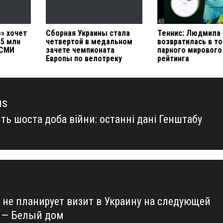
» хочет
Сборная Украины стала
Теннис: Людмила
,5 млн
четвертой в медальном
возвратилась в то
 СМИ
зачете чемпионата
парного мирового
Европы по велотреку
рейтинга
us
ть шоста доба війни: останні дані Генштабу
us
 не планирует визит в Украину на следующей
 — Белый дом