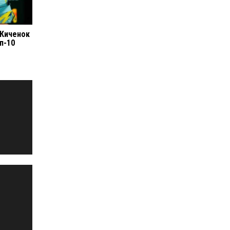
 Киченок
п-10