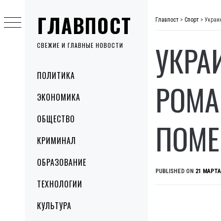
Skip
ГЛАВПОСТ
to
Главпост
>
Спорт
>
Украи
content
УКРА
СВЕЖИЕ И ГЛАВНЫЕ НОВОСТИ
Primary
ПОЛИТИКА
Menu
РОМА
ЭКОНОМИКА
ОБЩЕСТВО
ПОМ
КРИМИНАЛ
ОБРАЗОВАНИЕ
PUBLISHED ON
21 МАРТА
ТЕХНОЛОГИИ
КУЛЬТУРА