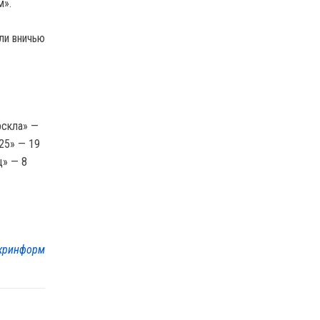
м».
ли вничью
рскла» —
925» — 19
ц» — 8
кринформ