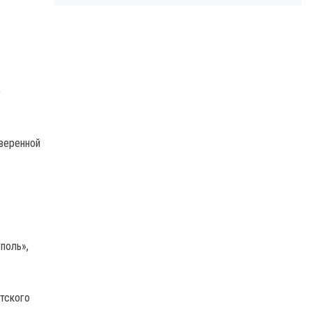
)
веренной
поль»,
атского