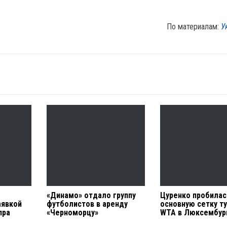
По материалам:
У
«Динамо» отдало группу
Цуренко пробилас
аявкой
футболистов в аренду
основную сетку т
пра
«Черноморцу»
WTA в Люксембур