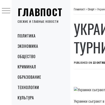
Skip
ГЛАВПОСТ
to
Главпост
>
Спорт
>
Украи
content
УКРА
СВЕЖИЕ И ГЛАВНЫЕ НОВОСТИ
Primary
ПОЛИТИКА
Menu
ТУРН
ЭКОНОМИКА
ОБЩЕСТВО
PUBLISHED ON
22 ОКТЯБ
КРИМИНАЛ
ОБРАЗОВАНИЕ
ТЕХНОЛОГИИ
КУЛЬТУРА
Украинки сыграют в