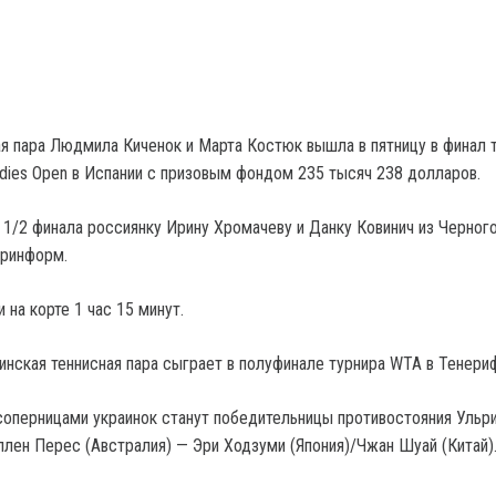
ая пара Людмила Киченок и Марта Костюк вышла в пятницу в финал 
adies Open в Испании с призовым фондом 235 тысяч 238 долларов.
 1/2 финала россиянку Ирину Хромачеву и Данку Ковинич из Черног
Укринформ.
 на корте 1 час 15 минут.
аинская теннисная пара сыграет в полуфинале турнира WTA в Тенери
соперницами украинок станут победительницы противостояния Ульр
ллен Перес (Австралия) — Эри Ходзуми (Япония)/Чжан Шуай (Китай)