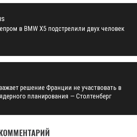
us
епром в BMW X5 подстрелили двух человек
us
важает решение Франции не участвовать в
 ядерного планирования — Столтенберг
 КОММЕНТАРИЙ