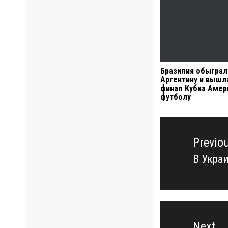
Бразилия обыграл
Аргентину и вышл
финал Кубка Амер
футболу
Навигация
по
Previo
записям
В Укра
Previo
post:
Next