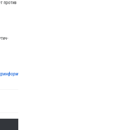
т против
утич-
кринформ