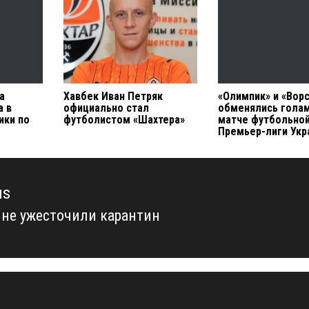
а
Хавбек Иван Петряк
«Олимпик» и «Вор
а в
официально стал
обменялись голам
ики по
футболистом «Шахтера»
матче футбольно
Премьер-лиги Ук
us
ине ужесточили карантин
us