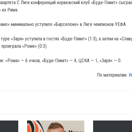
квартета С Лиги конференций норвежский клуб «Буде-Глимт» сыграе
 из Рима.
намо» минимально уступило «Барселоне» в Лиге чемпионов УЕФА
туре «Заря» уступила в гостях «Буде-Глимт» (1:3), а затем на «Слав
проиграла «Роме» (0:3).
: «Рома» — 6 очков, «Буде-Глимт» — 4, ЦСКА — 1, «Заря» — 0.
По материалам:
У