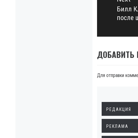
Билл К
Next
после 
post:
ДОБАВИТЬ
Для отправки комм
РЕДАКЦИЯ
РЕКЛАМА