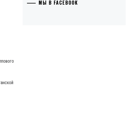
МЫ В FACEBOOK
ппового
ганской