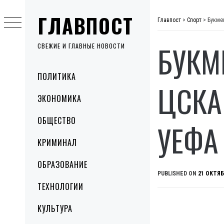
Skip
ГЛАВПОСТ
to
Главпост
>
Спорт
>
Букме
content
БУКМ
СВЕЖИЕ И ГЛАВНЫЕ НОВОСТИ
Primary
ПОЛИТИКА
Menu
ЦСКА
ЭКОНОМИКА
ОБЩЕСТВО
УЕФА
КРИМИНАЛ
ОБРАЗОВАНИЕ
PUBLISHED ON
21 ОКТЯБ
ТЕХНОЛОГИИ
КУЛЬТУРА