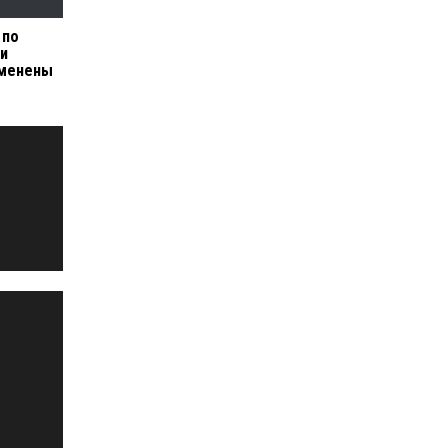
 по
 и
тменены