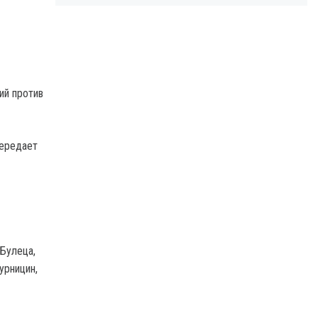
ий против
передает
Булеца,
урницин,