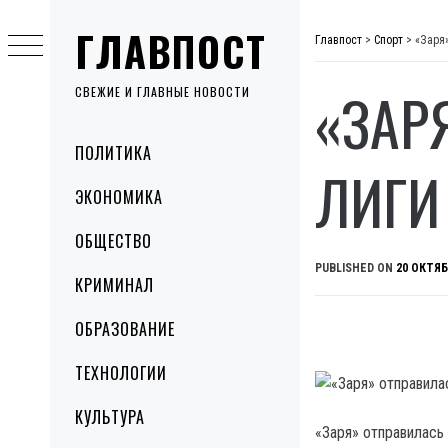
Skip
ГЛАВПОСТ
to
Главпост
>
Спорт
>
«Заря
content
«ЗАР
СВЕЖИЕ И ГЛАВНЫЕ НОВОСТИ
Primary
ПОЛИТИКА
Menu
ЛИГИ
ЭКОНОМИКА
ОБЩЕСТВО
PUBLISHED ON
20 ОКТЯБ
КРИМИНАЛ
ОБРАЗОВАНИЕ
ТЕХНОЛОГИИ
КУЛЬТУРА
«Заря» отправилась