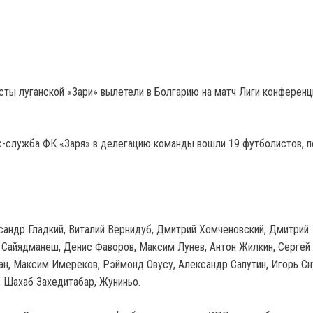
сты луганской «Зари» вылетели в Болгарию на матч Лиги конференц
-служба ФК «Заря» в делегацию команды вошли 19 футболистов, 
сандр Гладкий, Виталий Вернидуб, Дмитрий Хомченовский, Дмитрий
 Сайядманеш, Денис Фаворов, Максим Лунев, Антон Жилкин, Сергей 
ан, Максим Имереков, Рэймонд Овусу, Александр Сапутин, Игорь Сн
 Шахаб Захедитабар, Жуниньо.