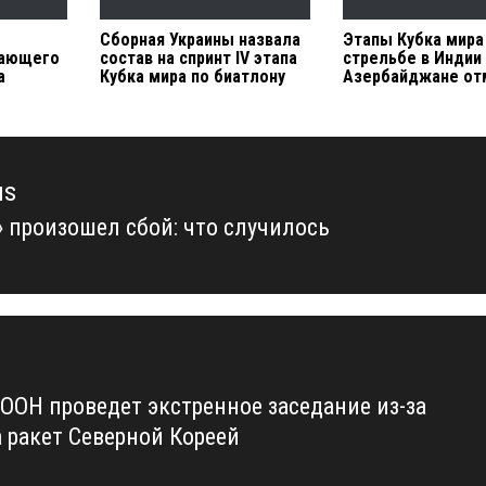
Сборная Украины назвала
Этапы Кубка мира
дающего
состав на спринт IV этапа
стрельбе в Индии
а
Кубка мира по биатлону
Азербайджане о
us
» произошел сбой: что случилось
us
 ООН проведет экстренное заседание из-за
а ракет Северной Кореей