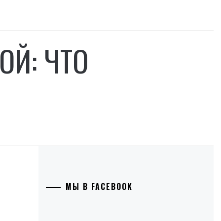
ОЙ: ЧТО
МЫ В FACEBOOK