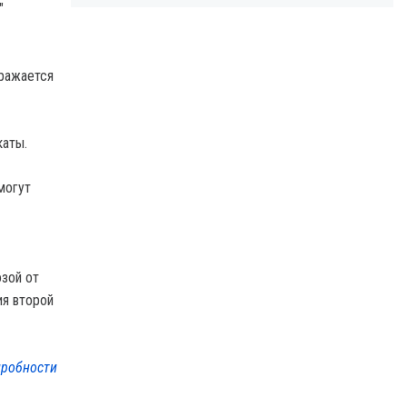
"
бражается
каты.
могут
озой от
ия второй
робности