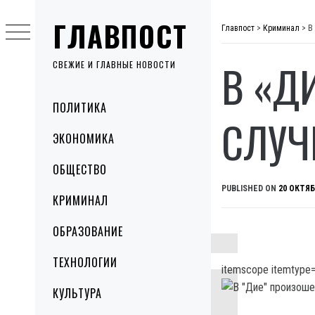
Skip
ГЛАВПОСТ
to
Главпост
>
Криминал
>
В
content
В «Д
СВЕЖИЕ И ГЛАВНЫЕ НОВОСТИ
Primary
ПОЛИТИКА
Menu
СЛУЧ
ЭКОНОМИКА
ОБЩЕСТВО
PUBLISHED ON
20 ОКТЯБ
КРИМИНАЛ
ОБРАЗОВАНИЕ
ТЕХНОЛОГИИ
itemscope itemtype=
КУЛЬТУРА