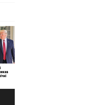
і
ликав
ічні