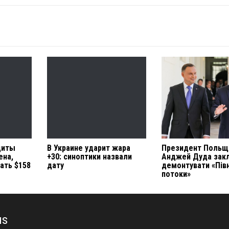
диты
В Украине ударит жара
Президент Польщ
ена,
+30: синоптики назвали
Анджей Дуда зак
ать $158
дату
демонтувати «Півн
потоки»
us