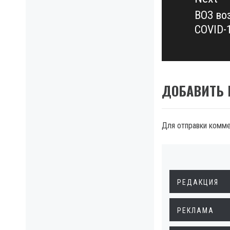
ВОЗ во
Next
COVID-
post:
ДОБАВИТЬ
Для отправки комм
РЕДАКЦИЯ
РЕКЛАМА