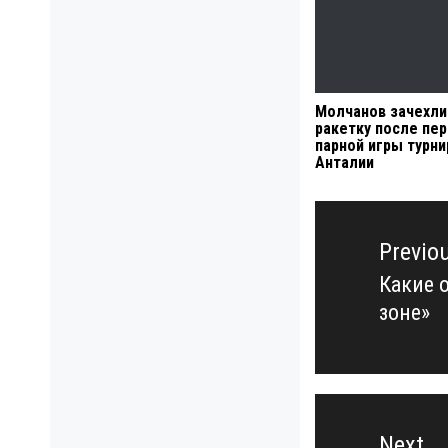
Молчанов зачехли
ракетку после пе
парной игры турни
Анталии
Навигация
по
Previo
записям
Какие 
Previo
зоне»
post:
Next