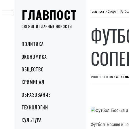
Skip
ГЛАВПОСТ
to
Главпост
>
Спорт
>
Футбол
content
ФУТБ
СВЕЖИЕ И ГЛАВНЫЕ НОВОСТИ
Primary
ПОЛИТИКА
Menu
СОПЕ
ЭКОНОМИКА
ОБЩЕСТВО
PUBLISHED ON
14 ОКТЯБ
КРИМИНАЛ
ОБРАЗОВАНИЕ
ТЕХНОЛОГИИ
КУЛЬТУРА
Футбол: Босния и Г