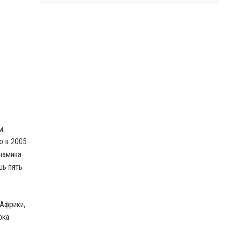
м.
о в 2005
намика
шь пять
Африки,
ока