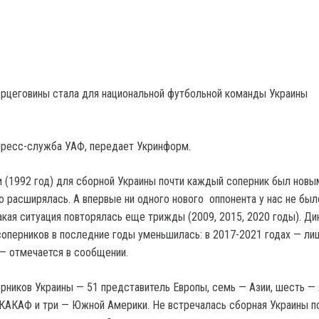
ерцеговины стала для национальной футбольной команды Украины
пресс-служба УАФ, передает Укринформ.
и (1992 год) для сборной Украины почти каждый соперник был новы
о расширялась. А впервые ни одного нового оппонента у нас не был
акая ситуация повторялась еще трижды (2009, 2015, 2020 годы). Ди
соперников в последние годы уменьшилась: в 2017-2021 годах — ли
 — отмечается в сообщении.
рников Украины — 51 представитель Европы, семь — Азии, шесть — 
КАКАФ и три — Южной Америки. Не встречалась сборная Украины п