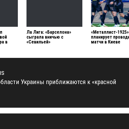
л
Ла Лига: «Барселона»
«Металлист-1925»
рвой
сыграла вничью с
планирует провод
ра в
«Севильей»
матчи в Киеве
us
области Украины приближаются к «красной
us