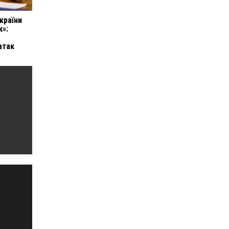
країни
к»:
атак