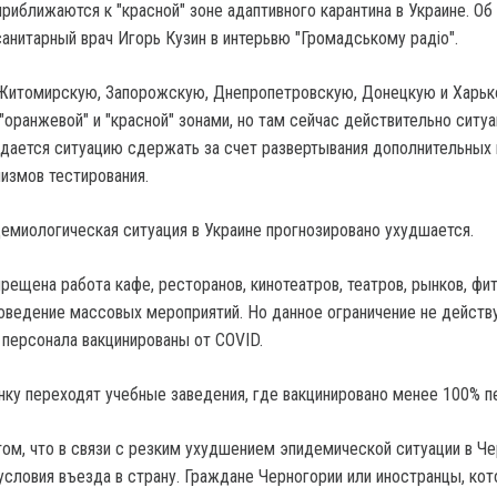
риближаются к "красной" зоне адаптивного карантина в Украине. Об
анитарный врач Игорь Кузин в интерьвю "Громадському радіо".
 Житомирскую, Запорожскую, Днепропетровскую, Донецкую и Харь
"оранжевой" и "красной" зонами, но там сейчас действительно ситу
удается ситуацию сдержать за счет развертывания дополнительных 
низмов тестирования.
демиологическая ситуация в Украине прогнозировано ухудшается.
прещена работа кафе, ресторанов, кинотеатров, театров, рынков, фи
роведение массовых мероприятий. Но данное ограничение не действу
 персонала вакцинированы от COVID.
нку переходят учебные заведения, где вакцинировано менее 100% п
том, что в связи с резким ухудшением эпидемической ситуации в Ч
условия въезда в страну. Граждане Черногории или иностранцы, ко