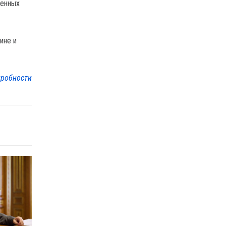
ленных
ине и
робности