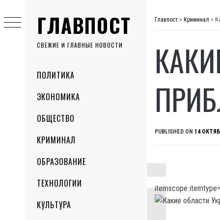
Skip
ГЛАВПОСТ
to
Главпост
>
Криминал
>
К
content
КАКИ
СВЕЖИЕ И ГЛАВНЫЕ НОВОСТИ
Primary
ПОЛИТИКА
Menu
ПРИБ
ЭКОНОМИКА
ОБЩЕСТВО
PUBLISHED ON
14 ОКТЯБ
КРИМИНАЛ
ОБРАЗОВАНИЕ
ТЕХНОЛОГИИ
itemscope itemtype=
КУЛЬТУРА