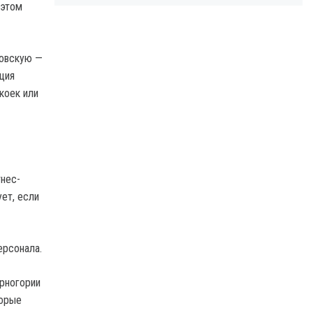
 этом
ковскую —
ация
коек или
тнес-
ет, если
ерсонала.
ерногории
торые