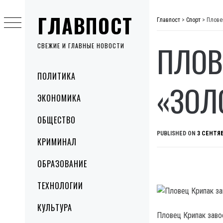
Skip
ГЛАВПОСТ
to
Главпост
>
Спорт
>
Плове
content
ПЛОВ
СВЕЖИЕ И ГЛАВНЫЕ НОВОСТИ
Primary
ПОЛИТИКА
Menu
«ЗОЛ
ЭКОНОМИКА
ОБЩЕСТВО
PUBLISHED ON
3 СЕНТЯБ
КРИМИНАЛ
ОБРАЗОВАНИЕ
ТЕХНОЛОГИИ
КУЛЬТУРА
Пловец Крипак заво