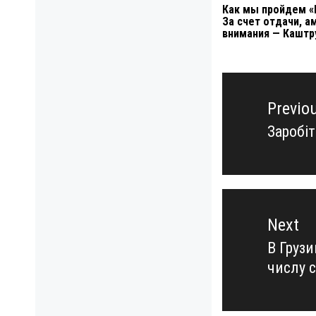
Как мы пройдем «
За счет отдачи, а
внимания — Каштр
Навигация
по
Previo
записям
Заробі
Previo
post:
Next
В Груз
Next
числу 
post: