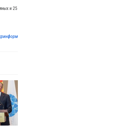
яных и 25
кринформ