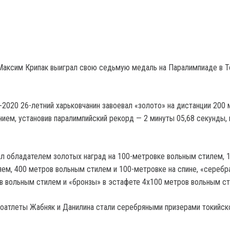
Максим Крипак выиграл свою седьмую медаль на Паралимпиаде в Т
-2020 26-летний харьковчанин завоевал «золото» на дистанции 200
ием, установив паралимпийский рекорд — 2 минуты 05,68 секунды,
ал обладателем золотых наград на 100-метровке вольным стилем, 
ем, 400 метров вольным стилем и 100-метровке на спине, «серебр
в вольным стилем и «бронзы» в эстафете 4х100 метров вольным ст
коатлеты Жабняк и Данилина стали серебряными призерами токийск