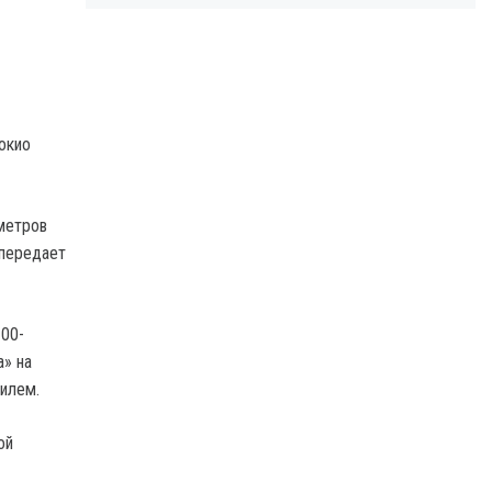
окио
 метров
 передает
100-
а» на
илем.
ой