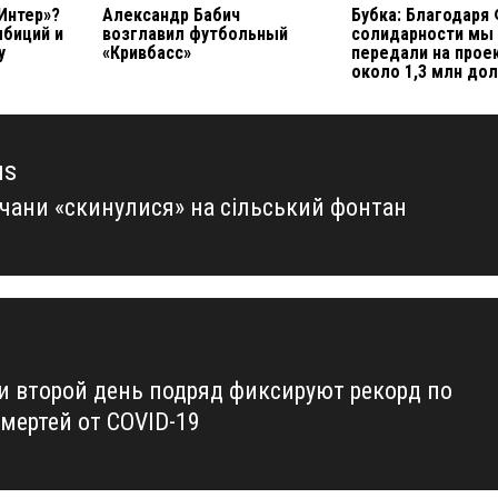
Интер»?
Александр Бабич
Бубка: Благодаря
мбиций и
возглавил футбольный
солидарности мы
у
«Кривбасс»
передали на прое
около 1,3 млн до
us
тчани «скинулися» на сільський фонтан
us
ии второй день подряд фиксируют рекорд по
смертей от COVID-19