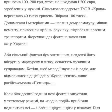
приносив 100−200 грн, хтось не шкодував і 200 євро,
зароблених у чужині. Сільськогосподарське ТзОВ «Крона»
переказало 40 тисяч гривень. Зібрали 106 ти­сяч.
Допомагали і матеріалами — несли з дому арматуру, мішок
цементу, привозили щебінь, бруківку, підсобляли власним
транспортом. Форсунки для фонтана замовляли
аж у Харкові.
Аби сільський фонтан був ошатнішим, невдо­взі його
вберуть у мармурову плитку, оснастять музичним
супроводом. Хотіли, щоб мелодії зву­чали із радіо, але
відмовилися від цієї ідеї: у Жу­кові «тягне» лише
російськомовна «Пятница»…
Коли біля десятої години ночі фонтан запус­тили
у тестовому режимі, на «подію подій» при­бігали
подивитися всі — і бабці, і дідусі, і діти у піжамах. Біля