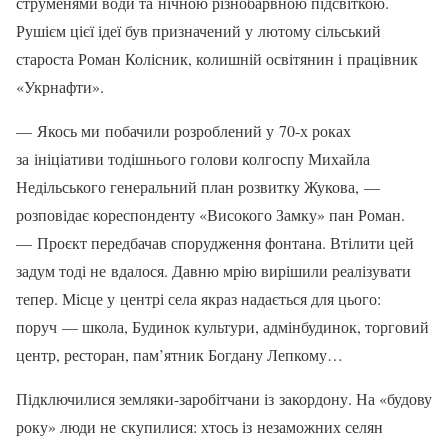
струменями води та нічною різнобарвною підсвіткою.
Рушієм цієї ідеї був призначений у лютому сільський
староста Роман Колісник, колишній освітянин і працівник
«Укрнафти».
— Якось ми побачили розроблений у 70-х ро­ках
за ініціативи тодішнього голови колгоспу Михайла
Недільського генеральний план розвитку Жукова, —
розповідає кореспонденту «Ви­сокого Замку» пан Роман.
— Проєкт передбачав спорудження фонтана. Втілити цей
задум тоді не вдалося. Давню мрію вирішили реалізувати
тепер. Місце у центрі села якраз надається для цього:
поруч — школа, Будинок культури, адмін­будинок, торговий
центр, ресторан, пам’ятник Богдану Лепкому…
Підключилися земляки-заробітчани із за­кордону. На «будову
року» люди не скупилися: хтось із незаможних селян