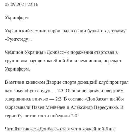
03.09.2021 22:16
Укринформ
Украинский чемпион проиграл в серии буллитов датскому
«Рунгстеду».
Чемпион Украины «Донбасс» с поражения стартовал в
групповом раунде хоккейной Лиги чемпионов, передает
Укринформ.
В матче в киевском Дворце спорта донецкий клуб проиграл
датскому «Рунгстеду» — 2:3. Основное время и овертайм
завершились вничью — 2:2. В составе «Донбасса» шайбы
забрасывали Павел Медведев и Александр Пересунько. В
серии буллитов гости победили 2:0.
Читайте также: «Донбасс» стартует в хоккейной Лиге