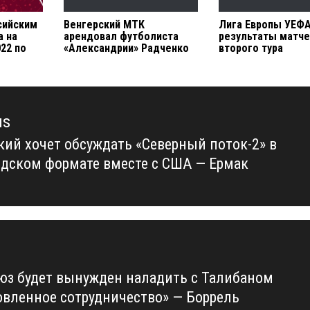
сийским
Венгерский МТК
Лига Европы УЕФА
а на
арендовал футболиста
результаты матч
22 по
«Александрии» Радченко
второго тура
us
кий хочет обсуждать «Северный поток-2» в
us
дском формате вместе с США — Ермак
юз будет вынужден наладить с Талибаном
овленное сотрудничество» — Боррель