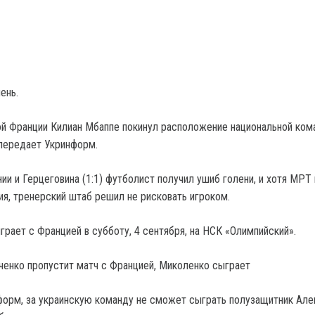
ень.
й Франции Килиан Мбаппе покинул расположение национальной ком
 передает Укринформ.
ии и Герцеговина (1:1) футболист получил ушиб голени, и хотя МРТ
я, тренерский штаб решил не рисковать игроком.
грает с Францией в субботу, 4 сентября, на НСК «Олимпийский».
нченко пропустит матч с Францией, Миколенко сыграет
орм, за украинскую команду не сможет сыграть полузащитник Але