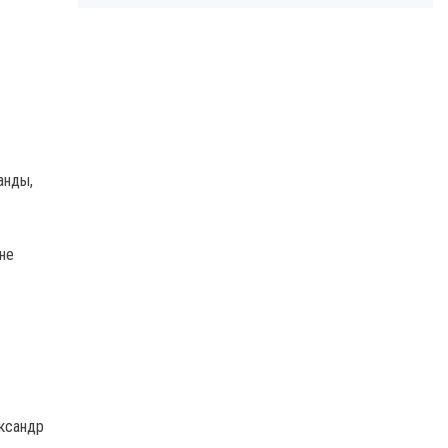
анды,
 не
ксандр