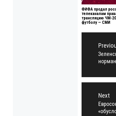
ФИФА продал рос
телеканалам прав
трансляцию ЧМ-20
футболу — СМИ
Навигация
по
Previo
записям
Зеленс
Previo
норман
post:
Next
Евросо
Next
«обусл
post: