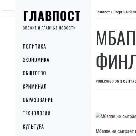
Skip
ГЛАВПОСТ
to
Главпост
>
Спорт
>
Мбапп
content
МБАП
СВЕЖИЕ И ГЛАВНЫЕ НОВОСТИ
Primary
ПОЛИТИКА
Menu
ФИН
ЭКОНОМИКА
ОБЩЕСТВО
PUBLISHED ON
2 СЕНТЯБ
КРИМИНАЛ
ОБРАЗОВАНИЕ
ТЕХНОЛОГИИ
КУЛЬТУРА
Мбаппе не сыграет 