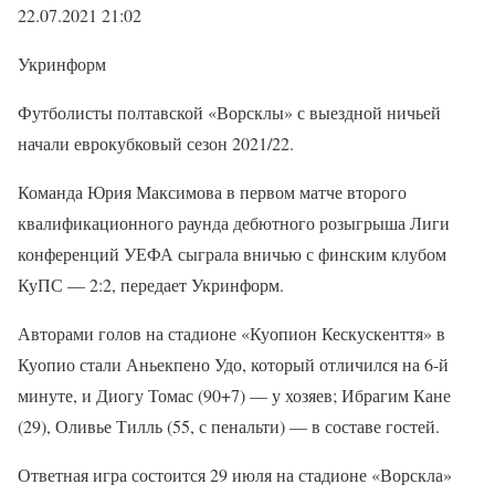
22.07.2021 21:02
Укринформ
Футболисты полтавской «Ворсклы» с выездной ничьей
начали еврокубковый сезон 2021/22.
Команда Юрия Максимова в первом матче второго
квалификационного раунда дебютного розыгрыша Лиги
конференций УЕФА сыграла вничью с финским клубом
КуПС — 2:2, передает Укринформ.
Авторами голов на стадионе «Куопион Кескускенття» в
Куопио стали Аньекпено Удо, который отличился на 6-й
минуте, и Диогу Томас (90+7) — у хозяев; Ибрагим Кане
(29), Оливье Тилль (55, с пенальти) — в составе гостей.
Ответная игра состоится 29 июля на стадионе «Ворскла»