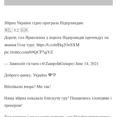
Збірна України гідно програла Нідерландам.
🇳🇱 3:2 🇺🇦
Доречі, гол Ярмоленка у ворота Нідерландів претендує на
звання Гола туру: https://t.co/nfHq2OeSXM
pic.twitter.com/69QCP7qiYZ
— Замполіт гістапо (@ZampolitGistapo) June 14, 2021
Доброго ранку, Україно 💙💛
Вболівали вчора? Ми так!
Наша збірна показала блискучу гру! Пишаємось хлопцями і
тренером!
Хоч рахунок і не на нашу користь, але Україну тепер точно