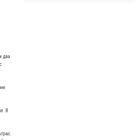
м два
с
яне
е. В
трас.