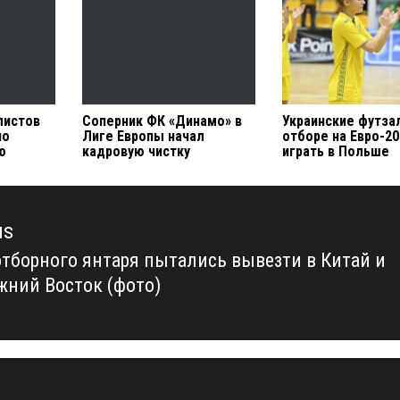
листов
Соперник ФК «Динамо» в
Украинские футза
по
Лиге Европы начал
отборе на Евро-20
ю
кадровую чистку
играть в Польше
us
отборного янтаря пытались вывезти в Китай и
us
жний Восток (фото)