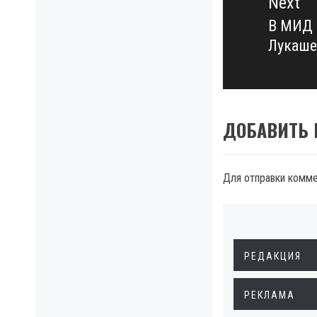
Next
В МИД 
Next
Лукаше
post:
ДОБАВИТЬ
Для отправки комм
РЕДАКЦИЯ
РЕКЛАМА