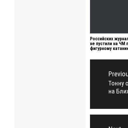
Российских журна
не пустили на ЧМ 
фигурному катани
Навигация
по
Previo
записям
Тонну 
Previo
на Бли
post: