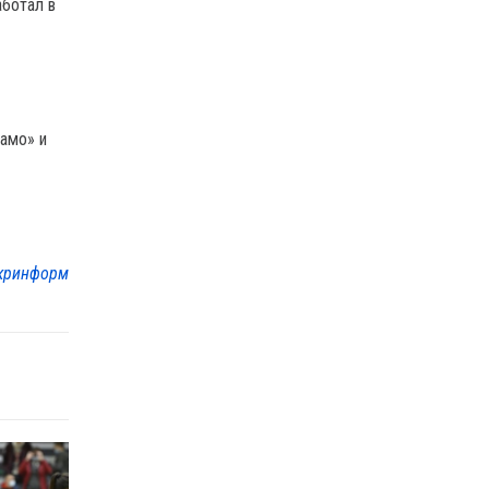
аботал в
намо» и
кринформ