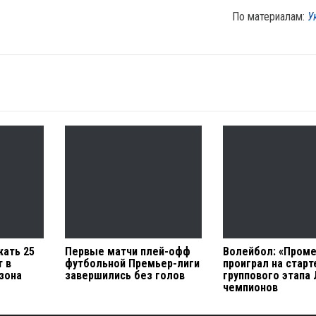
По материалам:
У
жать 25
Первые матчи плей-офф
Волейбол: «Проме
т в
футбольной Премьер-лиги
проиграл на старт
зона
завершились без голов
группового этапа 
чемпионов