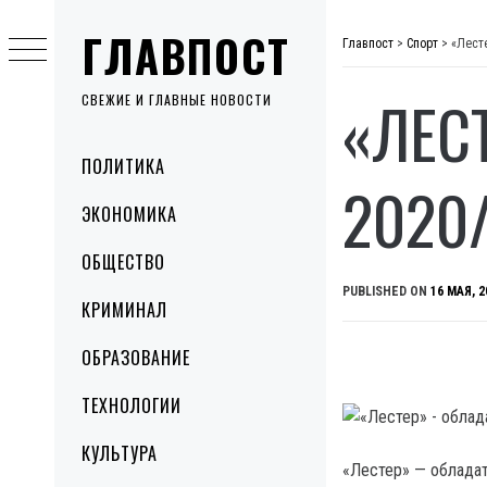
Skip
ГЛАВПОСТ
to
Главпост
>
Спорт
>
«Лест
content
«ЛЕС
СВЕЖИЕ И ГЛАВНЫЕ НОВОСТИ
Primary
ПОЛИТИКА
Menu
2020
ЭКОНОМИКА
ОБЩЕСТВО
PUBLISHED ON
16 МАЯ, 2
КРИМИНАЛ
ОБРАЗОВАНИЕ
ТЕХНОЛОГИИ
КУЛЬТУРА
«Лестер» — обладат