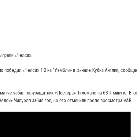
ыграли «Челси».
о победил «Челси» 1:0 на "Уэмбли» в финале Кубка Англии, сообща
 матче забил полузащитник «Лестера» Тилеманс на 63-й минуте. В к
Челси» Чилуэлл забил гол, но его отменили после просмотра VAR.