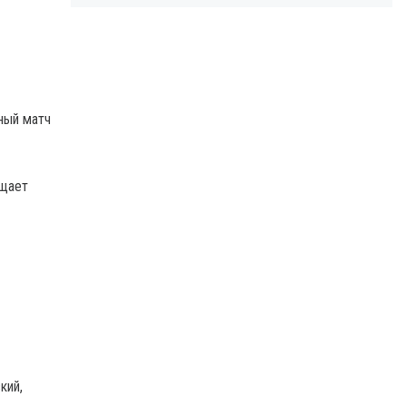
ный матч
бщает
кий,