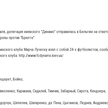
аля, делегация киевского "Динамо" отправилась в Бельгию на ответ
ропы против "Брюгге".
аинского клуба Мирча Луческу взял с собой 24-х футболистов, соо
ого клуба. http://www.fcdynamo.kiev.ua/
ещерет, Бойко;
иколенко, Караваев, Сидклей, Тимчик, Забарный, Сирота, Кендзера;
дорчук, Шепелев, Шапаренко, де Пена, Цыганков, Леднев, Андриевс