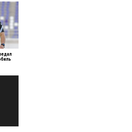
редал
обиль