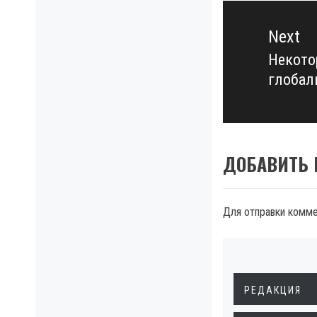
Next
Некото
Next
глобал
post:
ДОБАВИТЬ
Для отправки комм
РЕДАКЦИЯ