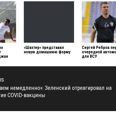
по
«Шахтер» представил
Сергей Ребров пе
у
новую домашнюю форму
очередной автом
джан
для ВСУ
us
аем немедленно»: Зеленский отреагировал на
us
ие COVID-вакцины