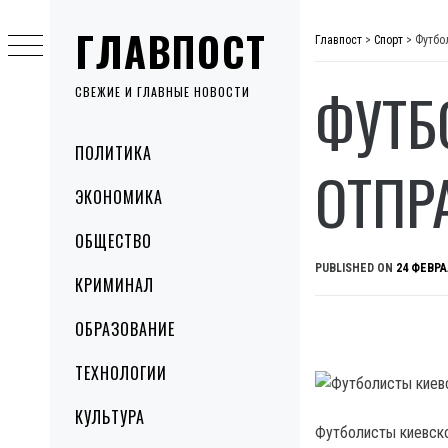
Skip
ГЛАВПОСТ
to
Главпост
>
Спорт
>
Футбо
content
ФУТБ
СВЕЖИЕ И ГЛАВНЫЕ НОВОСТИ
Primary
ПОЛИТИКА
Menu
ОТПР
ЭКОНОМИКА
ОБЩЕСТВО
PUBLISHED ON
24 ФЕВРА
КРИМИНАЛ
ОБРАЗОВАНИЕ
ТЕХНОЛОГИИ
КУЛЬТУРА
Футболисты киевско