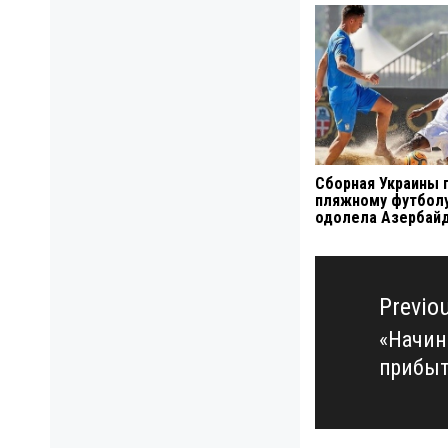
Сборная Украины 
пляжному футбол
одолела Азербай
Навигация
по
Previo
записям
«Начин
Previo
прибыт
post: