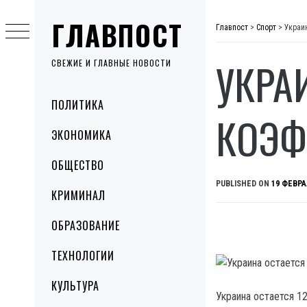
Skip
ГЛАВПОСТ
to
Главпост
>
Спорт
>
Украи
content
УКРА
СВЕЖИЕ И ГЛАВНЫЕ НОВОСТИ
Primary
ПОЛИТИКА
Menu
КОЭФ
ЭКОНОМИКА
ОБЩЕСТВО
PUBLISHED ON
19 ФЕВРА
КРИМИНАЛ
ОБРАЗОВАНИЕ
ТЕХНОЛОГИИ
КУЛЬТУРА
Украина остается 1