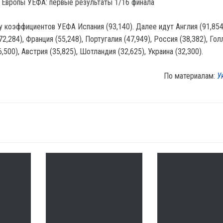
а Европы УЕФА: первые результаты 1/16 финала
у коэффициентов УЕФА Испания (93,140). Далее идут Англия (91,854
72,284), Франция (55,248), Португалия (47,949), Россия (38,382), Го
6,500), Австрия (35,825), Шотландия (32,625), Украина (32,300).
По материалам:
У