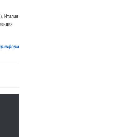
), Италия
лландия
кринформ