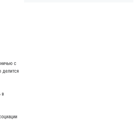
вничью с
о делится
 в
социации