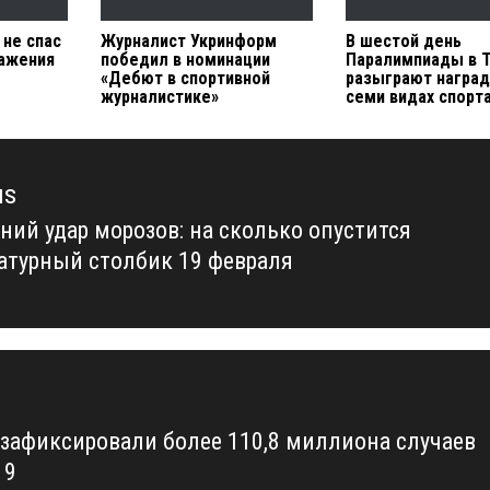
 не спас
Журналист Укринформ
В шестой день
ражения
победил в номинации
Паралимпиады в 
«Дебют в спортивной
разыграют наград
журналистике»
семи видах спорт
us
ний удар морозов: на сколько опустится
us
атурный столбик 19 февраля
 зафиксировали более 110,8 миллиона случаев
19