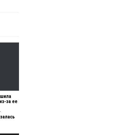
ршила
из-за ее
–
азалась