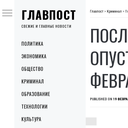
Skip
ГЛАВПОСТ
to
Главпост
>
Криминал
>
П
content
ПОСЛ
СВЕЖИЕ И ГЛАВНЫЕ НОВОСТИ
Primary
ПОЛИТИКА
Menu
ОПУС
ЭКОНОМИКА
ОБЩЕСТВО
ФЕВР
КРИМИНАЛ
ОБРАЗОВАНИЕ
PUBLISHED ON
19 ФЕВРА
ТЕХНОЛОГИИ
КУЛЬТУРА