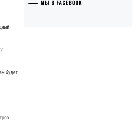
МЫ В FACEBOOK
одный
12
Там будет
етров