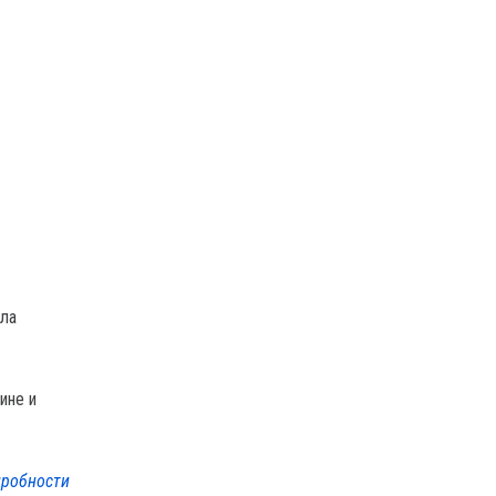
ила
ине и
робности