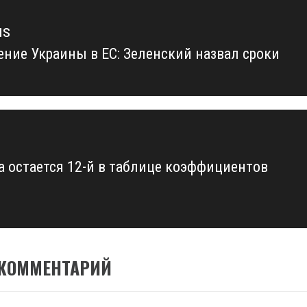
us
ение Украины в ЕС: Зеленский назвал сроки
us
а остается 12-й в таблице коэффициентов
 КОММЕНТАРИЙ