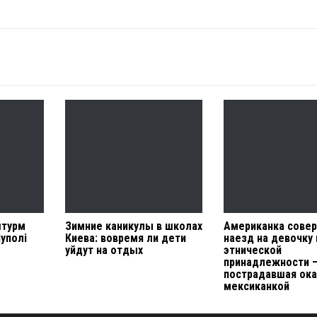
штурм
Зимние каникулы в школах
Американка сове
іуполі
Киева: вовремя ли дети
наезд на девочку 
уйдут на отдых
этнической
принадлежности 
пострадавшая ок
мексиканкой