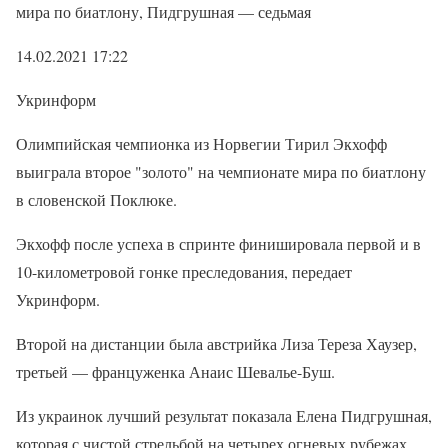
мира по биатлону, Пидгрушная — седьмая
14.02.2021 17:22
Укринформ
Олимпийская чемпионка из Норвегии Тирил Экхофф
выиграла второе "золото" на чемпионате мира по биатлону
в словенской Поклюке.
Экхофф после успеха в спринте финишировала первой и в
10-километровой гонке преследования, передает
Укринформ.
Второй на дистанции была австрийка Лиза Тереза ​​Хаузер,
третьей — француженка Анаис Шевалье-Буш.
Из украинок лучший результат показала Елена Пидгрушная,
которая с чистой стрельбой на четырех огневых рубежах