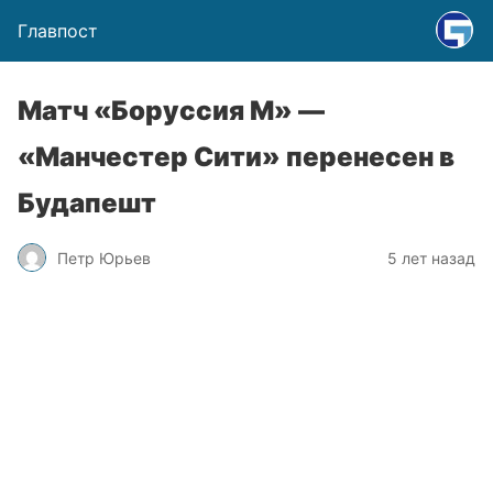
Главпост
Матч «Боруссия М» —
«Манчестер Сити» перенесен в
Будапешт
Петр Юрьев
5 лет назад