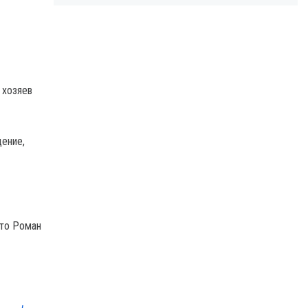
 хозяев
дение,
что Роман