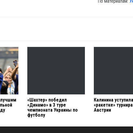
По материалам:
У
 лучшим
«Шахтер» победил
Калинина уступил
льной
«Динамо» в 3 туре
«ракетке» турнира
оду
чемпионата Украины по
Австрии
футболу