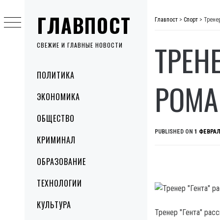
Skip
ГЛАВПОСТ
to
Главпост
>
Спорт
>
Трене
content
ТРЕН
СВЕЖИЕ И ГЛАВНЫЕ НОВОСТИ
Primary
ПОЛИТИКА
Menu
РОМА
ЭКОНОМИКА
ОБЩЕСТВО
PUBLISHED ON
1 ФЕВРАЛ
КРИМИНАЛ
ОБРАЗОВАНИЕ
ТЕХНОЛОГИИ
КУЛЬТУРА
Тренер "Гента" рас