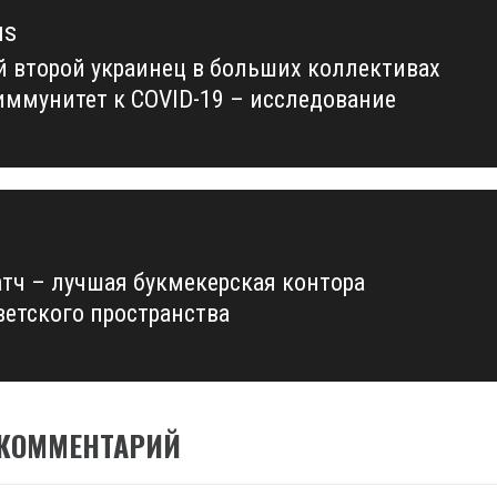
us
 второй украинец в больших коллективах
us
иммунитет к COVID-19 – исследование
тч – лучшая букмекерская контора
ветского пространства
 КОММЕНТАРИЙ