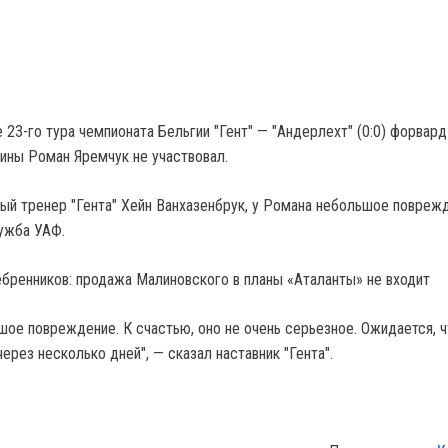
23-го тура чемпионата Бельгии "Гент" — "Андерлехт" (0:0) форвард
аины Роман Яремчук не участвовал.
ный тренер "Гента" Хейн Ванхазенбрук, у Романа небольшое повреж
ужба УАФ.
ебренников: продажа Малиновского в планы «Аталанты» не входит
шое повреждение. К счастью, оно не очень серьезное. Ожидается, 
ерез несколько дней", — сказал наставник "Гента".