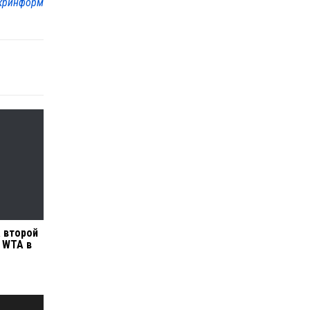
кринформ
а второй
 WTA в