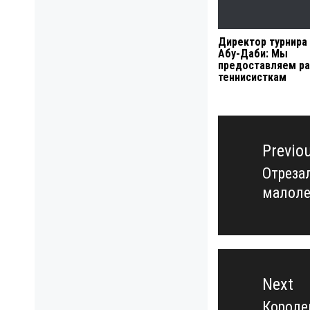
Директор турнира
Абу-Даби: Мы
предоставляем ра
теннисисткам
Навигация
по
Previo
записям
Отреза
Previo
малоле
post:
Next
Короле