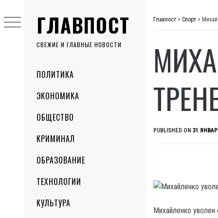
Skip
ГЛАВПОСТ
to
Главпост
>
Спорт
>
Михай
content
МИХА
СВЕЖИЕ И ГЛАВНЫЕ НОВОСТИ
Primary
ПОЛИТИКА
Menu
ТРЕН
ЭКОНОМИКА
ОБЩЕСТВО
PUBLISHED ON
31 ЯНВАР
КРИМИНАЛ
ОБРАЗОВАНИЕ
ТЕХНОЛОГИИ
КУЛЬТУРА
Михайленко уволен 