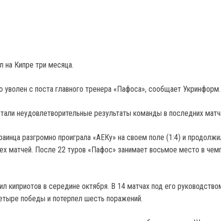
л на Кипре три месяца.
 уволен с поста главного тренера «Пафоса», сообщает Укринформ.
стали неудовлетворительные результаты команды в последних матч
раинца разгромно проиграла «АЕКу» на своем поле (1:4) и продолж
ех матчей. После 22 туров «Пафос» занимает восьмое место в чем
ил киприотов в середине октября. В 14 матчах под его руководство
етыре победы и потерпел шесть поражений.