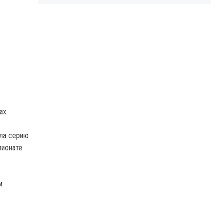
ах.
ила серию
пионате
м