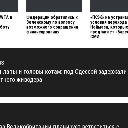
 WTA в
Федерации обратились к
«ПСЖ» не устраив
Зеленскому по вопросу
условия перехода
боту
возможного сокращения
Неймара, которы
финансирования
предлагает «Барс
СМИ
us
л лапы и головы котам: под Одессой задержали
us
тнего живодера
ва Великобритании планирует встретиться с