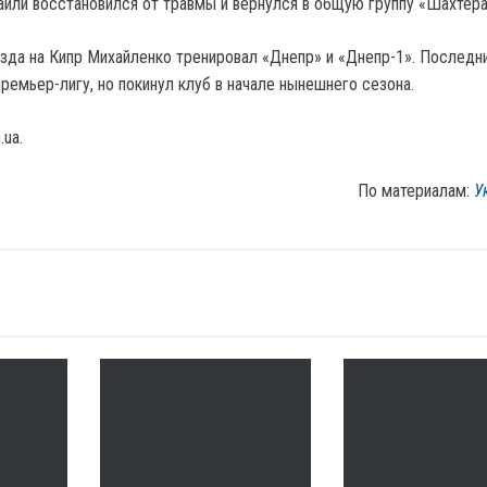
аили восстановился от травмы и вернулся в общую группу «Шахтер
зда на Кипр Михайленко тренировал «Днепр» и «Днепр-1». Последни
ремьер-лигу, но покинул клуб в начале нынешнего сезона.
.ua.
По материалам:
У