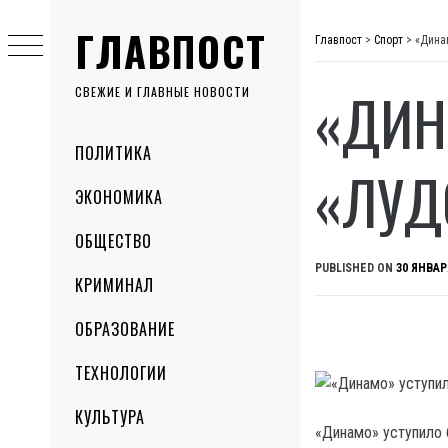
Skip
ГЛАВПОСТ
to
Главпост
>
Спорт
>
«Дина
content
«ДИН
СВЕЖИЕ И ГЛАВНЫЕ НОВОСТИ
Primary
ПОЛИТИКА
Menu
«ЛУД
ЭКОНОМИКА
ОБЩЕСТВО
PUBLISHED ON
30 ЯНВАР
КРИМИНАЛ
ОБРАЗОВАНИЕ
ТЕХНОЛОГИИ
КУЛЬТУРА
«Динамо» уступило 