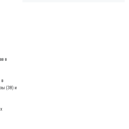
ав в
 в
зы (38) и
их