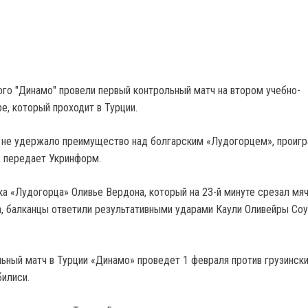
го "Динамо" провели первый контрольный матч на втором учебно-
е, который проходит в Турции.
 не удержало преимущество над болгарским «Лудогорцем», проигр
, передает Укринформ.
ка «Лудогорца» Оливье Вердона, который на 23-й минуте срезал мяч
, балканцы ответили результативными ударами Каули Оливейры Соу
ный матч в Турции «Динамо» проведет 1 февраля против грузинск
билиси.