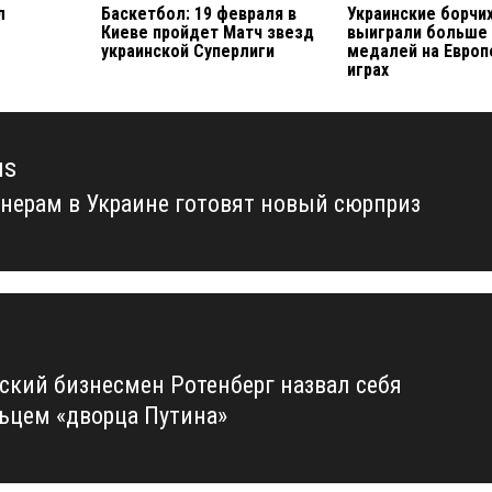
л
Баскетбол: 19 февраля в
Украинские борчи
Киеве пройдет Матч звезд
выиграли больше 
украинской Суперлиги
медалей на Европ
играх
us
нерам в Украине готовят новый сюрприз
us
ский бизнесмен Ротенберг назвал себя
ьцем «дворца Путина»