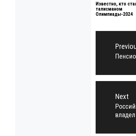
Известно, кто ста
талисманом
Олимпиады-2024
Навигация
по
Previo
записям
Пенсио
Previo
post:
Next
Россий
Next
владел
post: