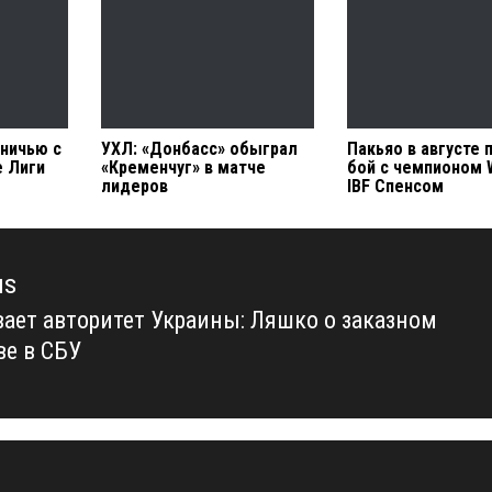
 ничью с
УХЛ: «Донбасс» обыграл
Пакьяо в августе
е Лиги
«Кременчуг» в матче
бой с чемпионом 
лидеров
IBF Спенсом
us
ает авторитет Украины: Ляшко о заказном
us
ве в СБУ