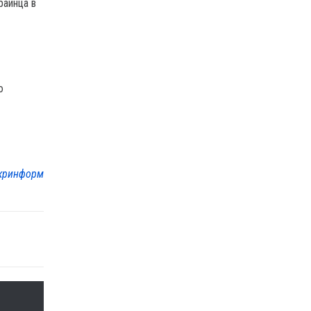
раинца в
ю
кринформ