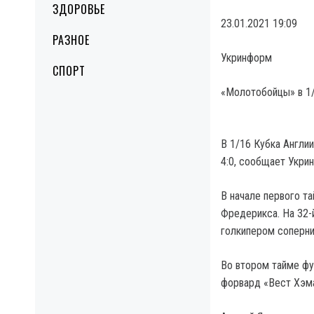
ЗДОРОВЬЕ
23.01.2021 19:09
РАЗНОЕ
Укринформ
СПОРТ
«Молотобойцы» в 1/
В 1/16 Кубка Англи
4:0, сообщает Укри
В начале первого т
Фредерикса. На 32-
голкипером соперни
Во втором тайме фу
форвард «Вест Хэма