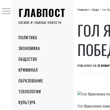
Skip
ГЛАВПОСТ
to
Главпост
>
Спорт
>
Гол Я
content
ГОЛ 
СВЕЖИЕ И ГЛАВНЫЕ НОВОСТИ
Primary
ПОЛИТИКА
Menu
ПОБЕ
ЭКОНОМИКА
ОБЩЕСТВО
PUBLISHED ON
23 ЯНВАР
КРИМИНАЛ
ОБРАЗОВАНИЕ
ТЕХНОЛОГИИ
КУЛЬТУРА
Гол Ярмоленка помо