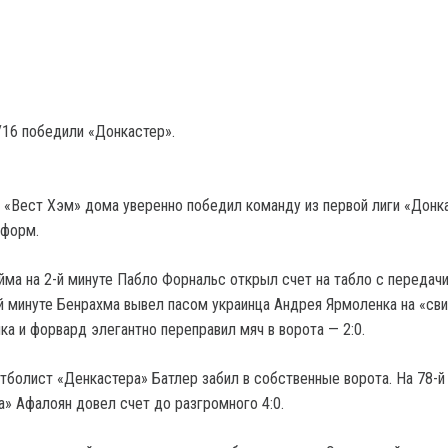
16 победили «Донкастер».
и «Вест Хэм» дома уверенно победил команду из первой лиги «Донк
нформ.
айма на 2-й минуте Пабло Форнальс открыл счет на табло с передач
й минуте Бенрахма вывел пасом украинца Андрея Ярмоленка на «сви
ка и форвард элегантно переправил мяч в ворота — 2:0.
тболист «Денкастера» Батлер забил в собственные ворота. На 78-й
» Афалоян довел счет до разгромного 4:0.