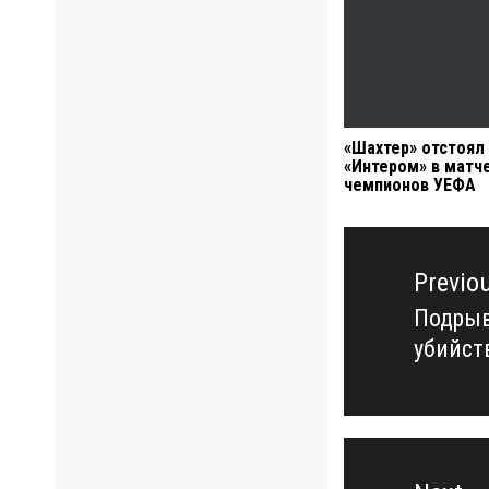
«Шахтер» отстоял
«Интером» в матч
чемпионов УЕФА
Навигация
по
Previo
записям
Подрыв
Previo
убийст
post: