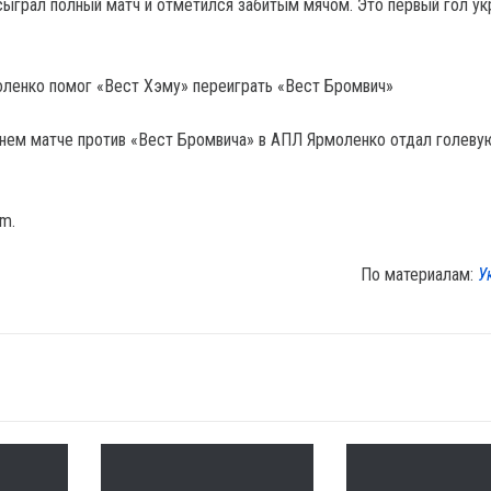
ыграл полный матч и отметился забитым мячом. Это первый гол ук
оленко помог «Вест Хэму» переиграть «Вест Бромвич»
нем матче против «Вест Бромвича» в АПЛ Ярмоленко отдал голеву
om.
По материалам:
У