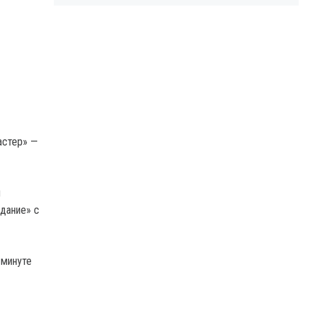
астер» —
и
дание» с
 минуте