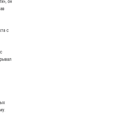
и», он
лав
кта с
 с
грывал
ных
му.