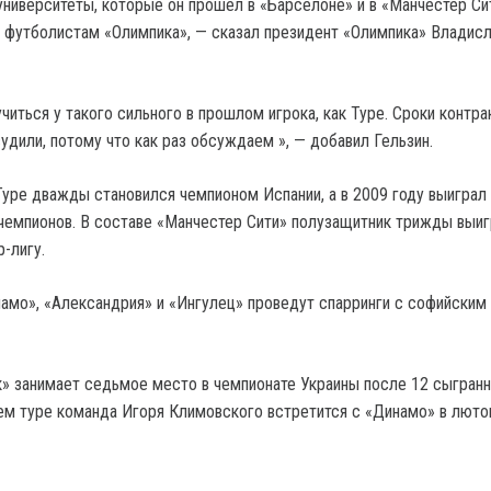
университеты, которые он прошел в «Барселоне» и в «Манчестер Сит
футболистам «Олимпика», — сказал президент «Олимпика» Владис
читься у такого сильного в прошлом игрока, как Туре. Сроки контра
удили, потому что как раз обсуждаем », — добавил Гельзин.
Туре дважды становился чемпионом Испании, а в 2009 году выиграл
чемпионов. В составе «Манчестер Сити» полузащитник трижды выи
-лигу.
намо», «Александрия» и «Ингулец» проведут спарринги с софийским
» занимает седьмое место в чемпионате Украины после 12 сыгран
м туре команда Игоря Климовского встретится с «Динамо» в люто