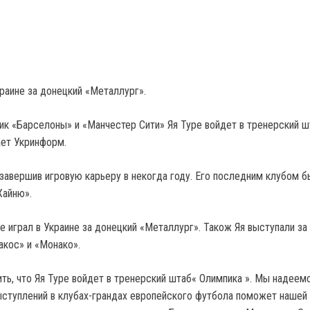
краине за донецкий «Металлург».
к «Барселоны» и «Манчестер Сити» Яя Туре войдет в тренерский ш
ет Укринформ.
 завершив игровую карьеру в некогда году. Его последним клубом б
Хайню».
е играл в Украине за донецкий «Металлург». Також Яя выступали за
акос» и «Монако».
ть, что Яя Туре войдет в тренерский штаб« Олимпика ». Мы надеемс
ыступлений в клубах-грандах европейского футбола поможет нашей