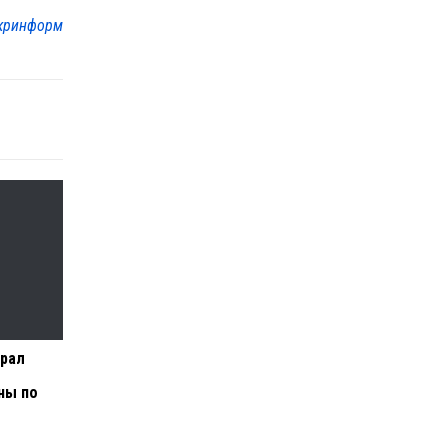
кринформ
грал
ны по