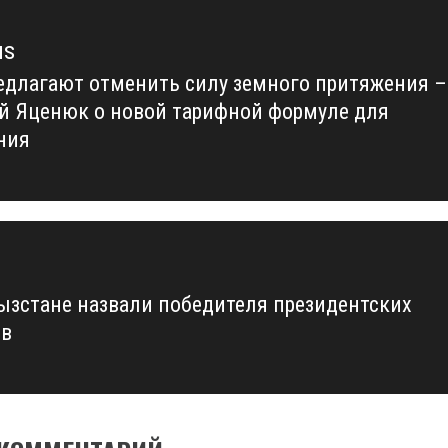
us
едлагают отменить силу земного притяжения –
us
й Яценюк о новой тарифной формуле для
ния
ызстане назвали победителя президентских
ов