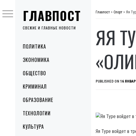
Skip
ГЛАВПОСТ
to
Главпост
>
Спорт
>
Яя Ту
content
ЯЯ Т
СВЕЖИЕ И ГЛАВНЫЕ НОВОСТИ
Primary
ПОЛИТИКА
Menu
«ОЛИ
ЭКОНОМИКА
ОБЩЕСТВО
PUBLISHED ON
16 ЯНВАР
КРИМИНАЛ
ОБРАЗОВАНИЕ
ТЕХНОЛОГИИ
КУЛЬТУРА
Яя Туре войдет в т