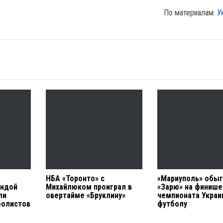
По материалам:
У
НБА «Торонто» с
«Мариуполь» обы
ндой
Михайлюком проиграл в
«Зарю» на финише
ли
овертайме «Бруклину»
чемпионата Украи
болистов
футболу