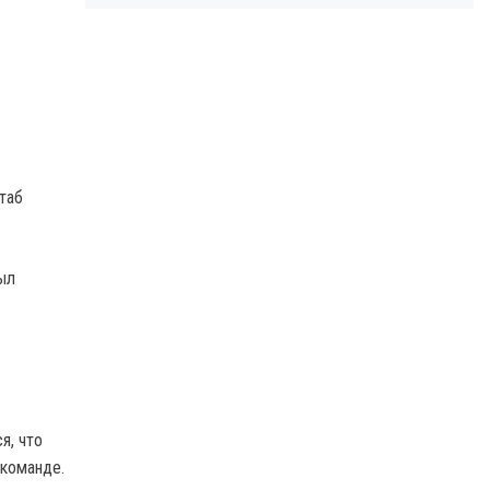
таб
ыл
я, что
 команде.