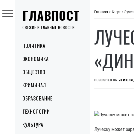
Skip
ГЛАВПОСТ
to
Главпост
>
Спорт
>
Лучес
content
ЛУЧЕ
СВЕЖИЕ И ГЛАВНЫЕ НОВОСТИ
Primary
ПОЛИТИКА
Menu
«ДИН
ЭКОНОМИКА
ОБЩЕСТВО
PUBLISHED ON
23 ИЮЛЯ,
КРИМИНАЛ
ОБРАЗОВАНИЕ
ТЕХНОЛОГИИ
КУЛЬТУРА
Луческу может зара