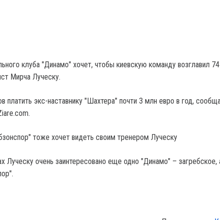
ьного клуба "Динамо" хочет, чтобы киевскую команду возглавил 74
ст Мирча Луческу.
в платить экс-наставнику "Шахтера" почти 3 млн евро в год, сообщ
Ziare.com.
абзонспор" тоже хочет видеть своим тренером Луческу
ах Луческу очень заинтересовано еще одно "Динамо" – загребское, 
ор".