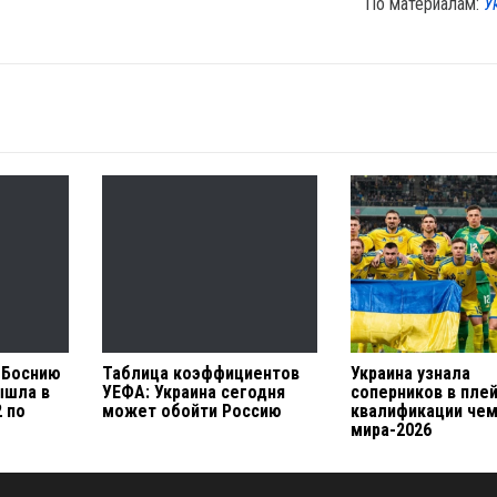
По материалам:
У
 Боснию
Таблица коэффициентов
Украина узнала
ышла в
УЕФА: Украина сегодня
соперников в пле
 по
может обойти Россию
квалификации че
мира-2026