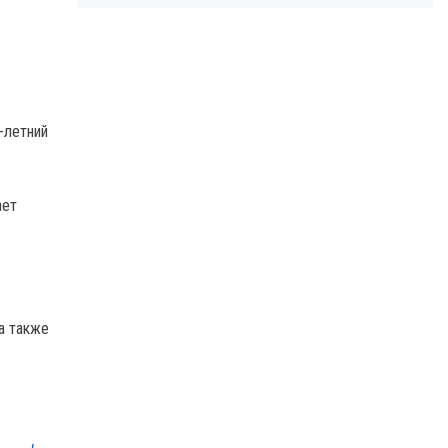
-летний
ает
а также