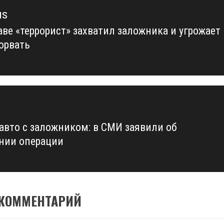
us
аве «террорист» захватил заложника и угрожает
us
зорвать
 авто с заложником: в СМИ заявили об
нии операции
 КОММЕНТАРИЙ