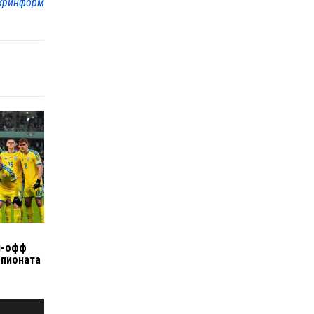
кринформ
й-офф
мпионата