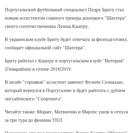
Португальский футбольный специалист Педру Бриту стал
новым ассистентом главного тренера донецкого "Шахтера"
своего соотечественника Луиша Каштру.
В украинском клубе Бриту будет отвечать за физподготовку,
сообщает официальній сайт "Шахтера".
Бриту работал с Каштру в португальском клубе "Витория"
(Гимарайнш) в сезоне-2018/2019.
В штабе "горняков" ассистент заменит Фелипе Селиккаю,
который вернулся в Португалию и будет работать с дублем
лиссабонского "Спортинга".
Читайте также: Мораес, Матвиенко и Марлос ушли в отпуск
за три тура до финиша УПЛ
Напомним, что под руководством Луиша Каштру "Шахтер"