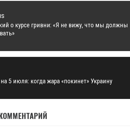
us
кий о курсе гривни: «Я не вижу, что мы должны
us
вать»
 на 5 июля: когда жара «покинет» Украину
 КОММЕНТАРИЙ