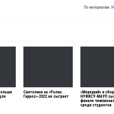
По материалам:
У
Польши
Свитолина на «Ролан
«Меркурий» и сбо
для
Гаррос»-2022 не сыграет
НУФВСУ-МАУП сы
финале чемпионат
среди студентов