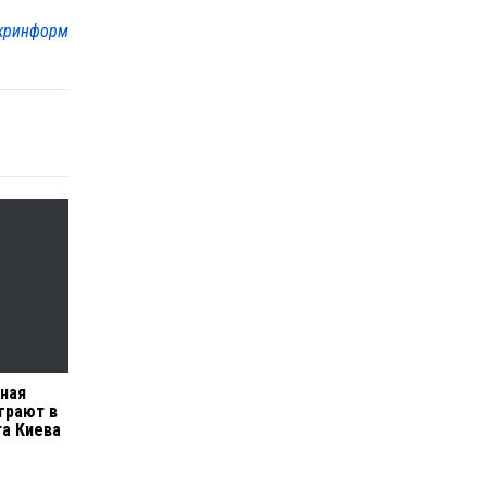
кринформ
рная
грают в
а Киева