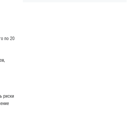
го по 20
ов,
ь риски
шение