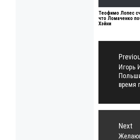
Теофимо Лопес сч
что Ломаченко п
Хэйни
Навигация
по
Previo
записям
Игорь 
Previo
Польши
post:
время 
Next
Желающ
Next