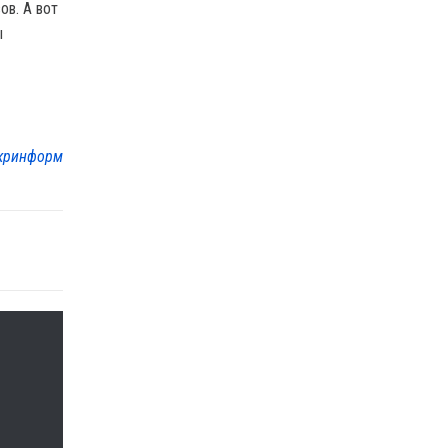
ов. А вот
ы
кринформ