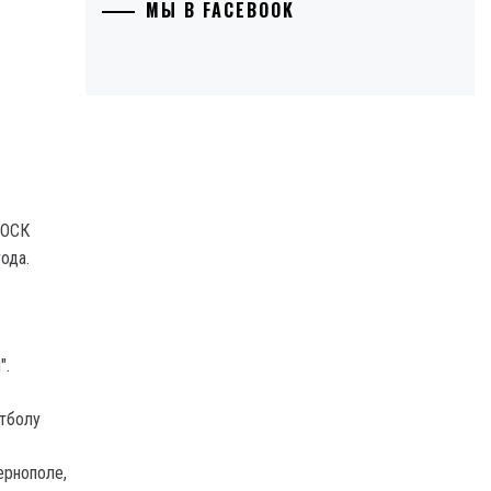
МЫ В FACEBOOK
 ОСК
ода.
".
утболу
ернополе,