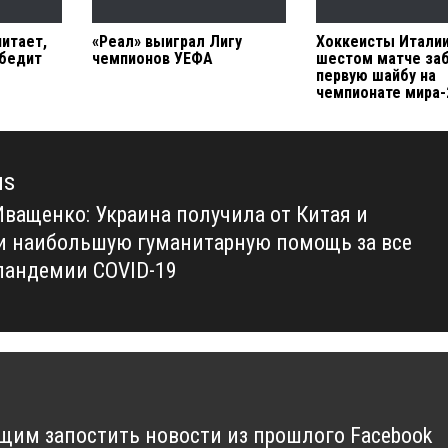
итает,
«Реал» выиграл Лигу
Хоккеисты Италии
обедит
чемпионов УЕФА
шестом матче за
первую шайбу на
чемпионате мира-
us
Иващенко: Украина получила от Китая и
us
 наибольшую гуманитарную помощь за все
пандемии COVID-19
им запостить новости из прошлого Facebook