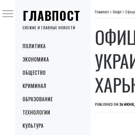
Skip
ГЛАВПОСТ
to
Главпост
>
Спорт
>
Офици
content
ОФИЦ
СВЕЖИЕ И ГЛАВНЫЕ НОВОСТИ
Primary
ПОЛИТИКА
Menu
УКРА
ЭКОНОМИКА
ОБЩЕСТВО
ХАРЬ
КРИМИНАЛ
ОБРАЗОВАНИЕ
PUBLISHED ON
26 ИЮНЯ,
ТЕХНОЛОГИИ
КУЛЬТУРА