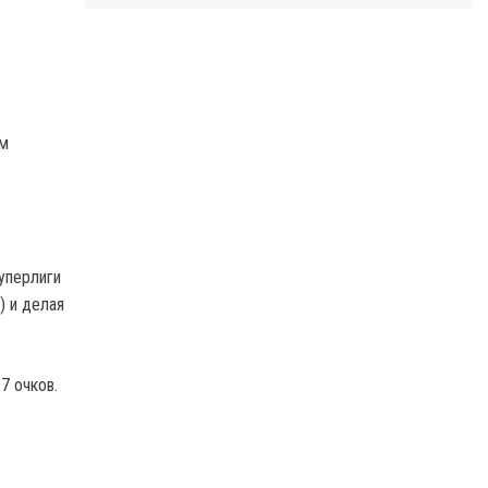
им
уперлиги
) и делая
7 очков.