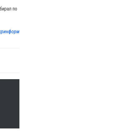
бирал по
кринформ