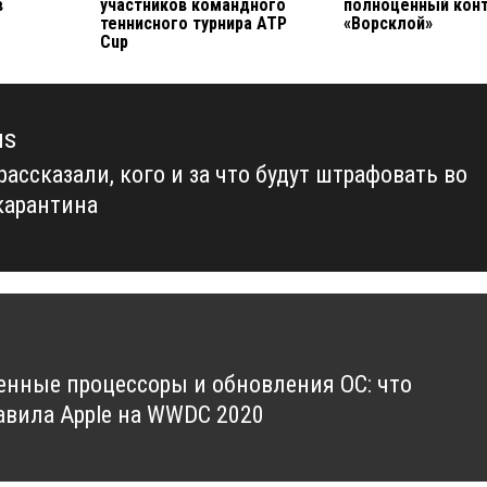
в
участников командного
полноценный конт
теннисного турнира ATP
«Ворсклой»
Cup
us
ассказали, кого и за что будут штрафовать во
us
карантина
енные процессоры и обновления ОС: что
авила Apple на WWDC 2020