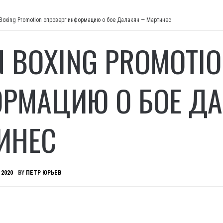
 Boxing Promotion опроверг информацию о бое Далакян — Мартинес
N BOXING PROMOTI
РМАЦИЮ О БОЕ Д
ИНЕС
 2020
BY
ПЕТР ЮРЬЕВ