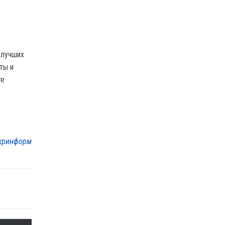
 лучших
ты и
те
кринформ