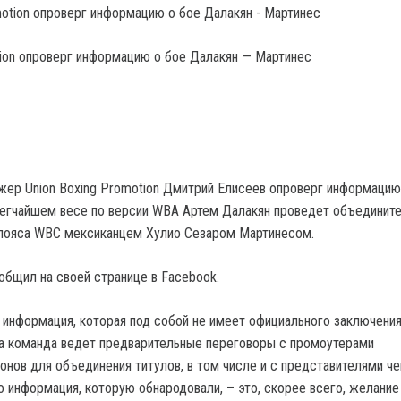
tion опроверг информацию о бое Далакян — Мартинес
ер Union Boxing Promotion Дмитрий Елисеев опроверг информацию
легчайшем весе по версии WBA Артем Далакян проведет объединит
 пояса WBC мексиканцем Хулио Сезаром Мартинесом.
общил на своей странице в Facebook.
 информация, которая под собой не имеет официального заключения
а команда ведет предварительные переговоры с промоутерами
нов для объединения титулов, в том числе и с представителями ч
о информация, которую обнародовали, – это, скорее всего, желание