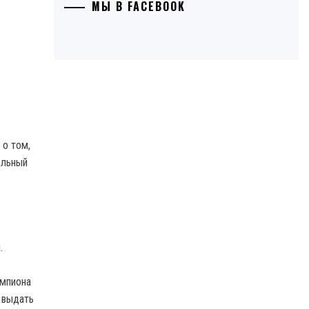
МЫ В FACEBOOK
 о том,
ельный
.
емпиона
 выдать