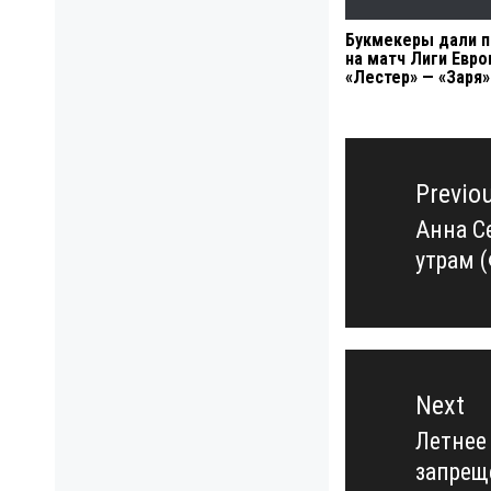
Букмекеры дали п
на матч Лиги Евр
«Лестер» — «Заря»
Навигация
по
Previo
записям
Анна С
Previo
утрам 
post:
Next
Летнее
Next
запрещ
post: