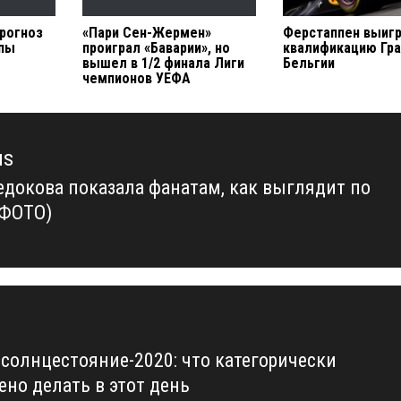
рогноз
«Пари Сен-Жермен»
Ферстаппен выиг
опы
проиграл «Баварии», но
квалификацию Гра
вышел в 1/2 финала Лиги
Бельгии
чемпионов УЕФА
us
едокова показала фанатам, как выглядит по
us
(ФОТО)
 солнцестояние-2020: что категорически
ено делать в этот день