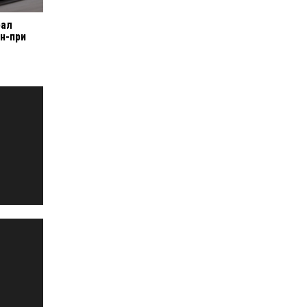
рал
н-при