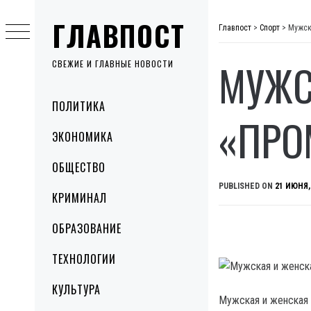
Skip
ГЛАВПОСТ
to
Главпост
>
Спорт
>
Мужск
content
МУЖС
СВЕЖИЕ И ГЛАВНЫЕ НОВОСТИ
Primary
ПОЛИТИКА
Menu
«ПРО
ЭКОНОМИКА
ОБЩЕСТВО
PUBLISHED ON
21 ИЮНЯ,
КРИМИНАЛ
ОБРАЗОВАНИЕ
ТЕХНОЛОГИИ
КУЛЬТУРА
Мужская и женская 