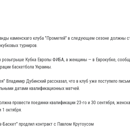
анды каменскаго клуба "Прометей" в следующем сезоне должны с
окубковых турниров.
в розыгрыше Кубка Европы ФИБА, а женщины — в Еврокубке, сооб
рации баскетбола Украины.
я" Владимир Дубинский рассказал, что в клуб уже поступило письм
льными датами квалификационных матчей.
лжна провести поединки квалификации 23-го и 30 сентября, женска
и 1 октября.
ев-Баскет" продлил контракт с Павлом Крутоусом