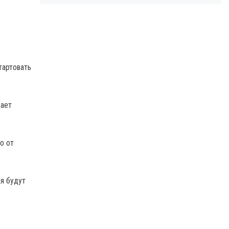
тартовать
щает
о от
я будут