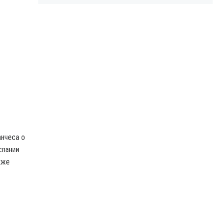
анчеса о
спании
кже