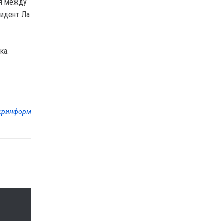
ия между
зидент Ла
ка.
кринформ