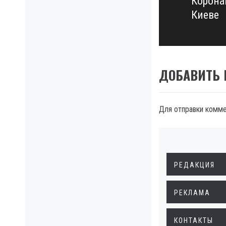
Корона
Next
Киеве
post:
ДОБАВИТЬ
Для отправки комм
РЕДАКЦИЯ
РЕКЛАМА
КОНТАКТЫ