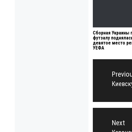
Сборная Украины 
футзалу поднялас
девятое место ре
УЕФА
Навигация
по
Previo
записям
Киевск
Previo
post:
Next