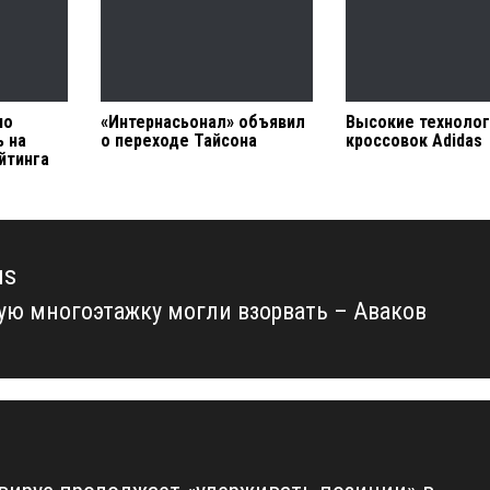
по
«Интернасьонал» объявил
Высокие технолог
ь на
о переходе Тайсона
кроссовок Adidas
йтинга
us
ую многоэтажку могли взорвать – Аваков
us