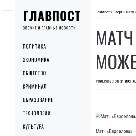
Skip
ГЛАВПОСТ
to
Главпост
>
Спорт
>
Матч 
content
МАТЧ
СВЕЖИЕ И ГЛАВНЫЕ НОВОСТИ
Primary
ПОЛИТИКА
Menu
МОЖЕ
ЭКОНОМИКА
ОБЩЕСТВО
PUBLISHED ON
21 ИЮНЯ,
КРИМИНАЛ
ОБРАЗОВАНИЕ
ТЕХНОЛОГИИ
КУЛЬТУРА
Матч «Барселона» —