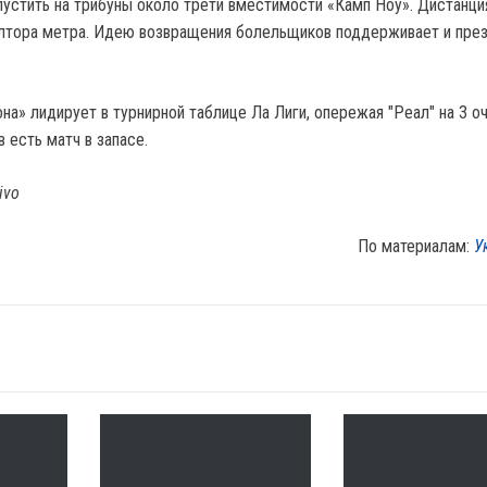
пустить на трибуны около трети вместимости «Камп Ноу». Дистанц
лтора метра. Идею возвращения болельщиков поддерживает и пре
а» лидирует в турнирной таблице Ла Лиги, опережая "Реал" на 3 оч
 есть матч в запасе.
ivo
По материалам:
У