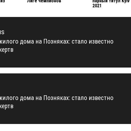
 из
Лиге чемпионов
парный титул Kyiv
2021
us
жилого дома на Позняках: стало известно
us
жертв
жилого дома на Позняках: стало известно
жертв