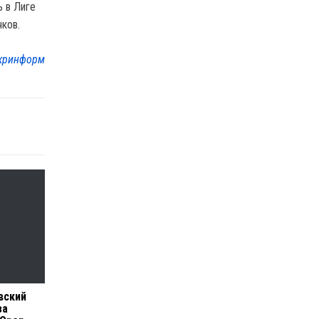
 в Лиге
ков.
кринформ
вский
за