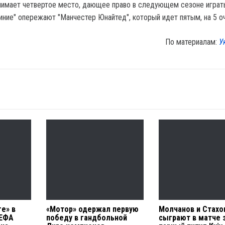
анимает четвертое место, дающее право в следующем сезоне играть
иние" опережают "Манчестер Юнайтед", который идет пятым, на 5 оч
По материалам:
У
е» в
«Мотор» одержал первую
Молчанов и Стахо
УЕФА
победу в гандбольной
сыграют в матче 