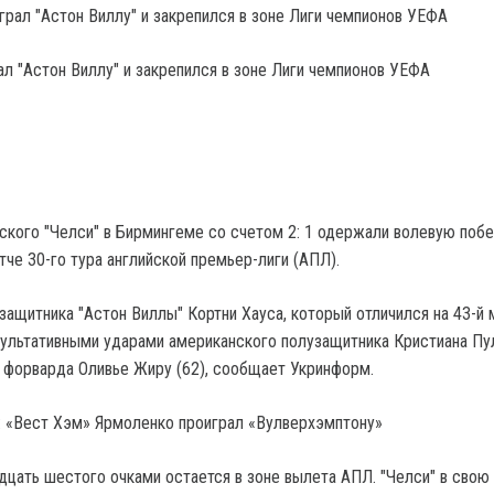
ал "Астон Виллу" и закрепился в зоне Лиги чемпионов УЕФА
кого "Челси" в Бирмингеме со счетом 2: 1 одержали волевую побе
тче 30-го тура английской премьер-лиги (АПЛ).
защитника "Астон Виллы" Кортни Хауса, который отличился на 43-й 
зультативными ударами американского полузащитника Кристиана П
о форварда Оливье Жиру (62), сообщает Укринформ.
: «Вест Хэм» Ярмоленко проиграл «Вулверхэмптону»
адцать шестого очками остается в зоне вылета АПЛ. "Челси" в свою