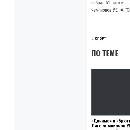
набрал 51 очко и з
чемпионов УЕФА. "С
СПОРТ
ПО ТЕМЕ
«Динамо» и «Брюгг
Лиге чемпионов 