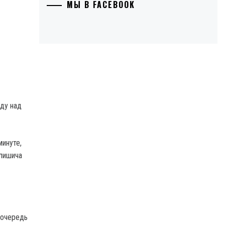
МЫ В FACEBOOK
ду над
минуте,
улишича
 очередь