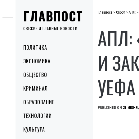
Skip
ГЛАВПОСТ
to
Главпост
>
Спорт
>
АПЛ: 
content
АПЛ:
СВЕЖИЕ И ГЛАВНЫЕ НОВОСТИ
Primary
ПОЛИТИКА
Menu
И ЗА
ЭКОНОМИКА
ОБЩЕСТВО
УЕФА
КРИМИНАЛ
ОБРАЗОВАНИЕ
PUBLISHED ON
21 ИЮНЯ,
ТЕХНОЛОГИИ
КУЛЬТУРА