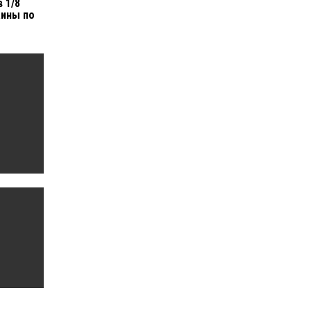
 1/8
аины по