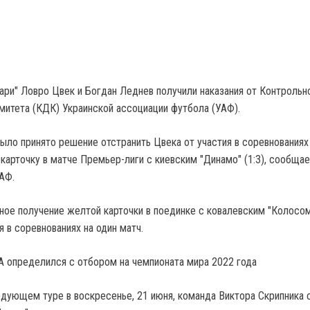
Зари" Ловро Цвек и Богдан Леднев получили наказания от Контрольн
митета (КДК) Украинской ассоциации футбола (УАФ).
ыло принято решение отстранить Цвека от участия в соревнованиях 
карточку в матче Премьер-лиги с киевским "Динамо" (1:3), сообщае
АФ.
ое получение желтой карточки в поединке с ковалевским "Колосом"
я в соревнованиях на один матч.
А определился с отбором на чемпионата мира 2022 года
едующем туре в воскресенье, 21 июня, команда Виктора Скрипника 