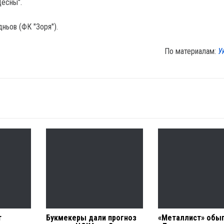
Десны".
ньов (ФК "Зоря").
По материалам:
У
т
Букмекеры дали прогноз
«Металлист» обы