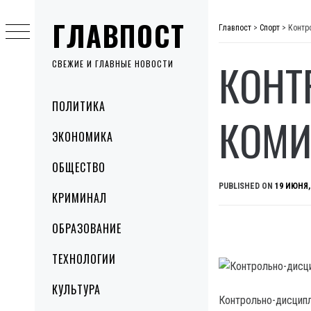
Skip
ГЛАВПОСТ
to
Главпост
>
Спорт
>
Контр
content
КОНТ
СВЕЖИЕ И ГЛАВНЫЕ НОВОСТИ
Primary
ПОЛИТИКА
Menu
КОМИ
ЭКОНОМИКА
ОБЩЕСТВО
PUBLISHED ON
19 ИЮНЯ,
КРИМИНАЛ
ОБРАЗОВАНИЕ
ТЕХНОЛОГИИ
КУЛЬТУРА
Контрольно-дисципл