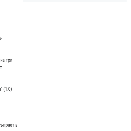
о-
на три
т
 (1:0)
сыграет в