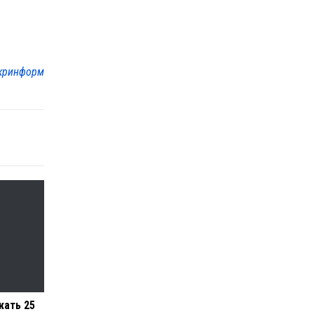
кринформ
жать 25