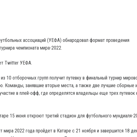
футбольных ассоциаций (УЕФА) обнародовал формат проведения
турнира чемпионата мира-2022.
т Тwitter УЕФА.
из 10 отборочных групп получит путевку в финальный турнир миров
ю. Команды, занявшие вторые места, а также две лучшие сборные и
участие в плей-офф, где определятся владельцы еще трех путевок 
атаре 15 июня откроют третий стадион для футбольного мундиаля-2
т мира 2022 года пройдет в Катаре с 21 ноября и завершится 18 де