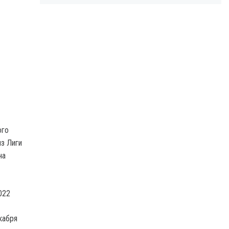
ого
з Лиги
на
022
кабря