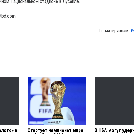
чном Национальном стадионе в Лусаиле.
tbd.com.
По материалам:
У
олото» в
Стартует чемпионат мира
В НБА могут удер