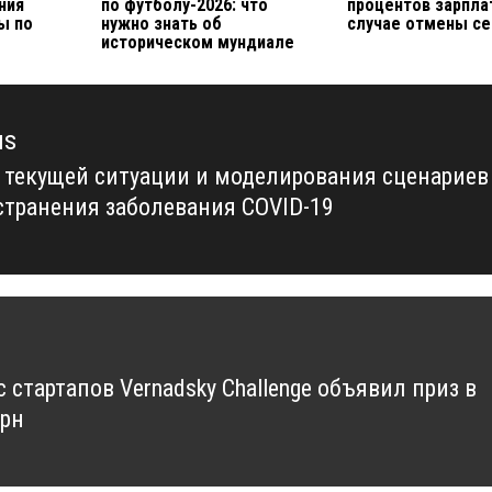
ния
по футболу-2026: что
процентов зарпла
ы по
нужно знать об
случае отмены се
историческом мундиале
us
 текущей ситуации и моделирования сценариев
us
странения заболевания COVID-19
 стартапов Vernadsky Challenge объявил приз в
грн