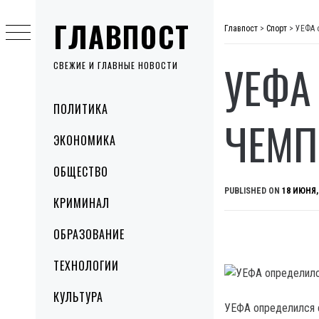
Skip
ГЛАВПОСТ
to
Главпост
>
Спорт
>
УЕФА 
content
УЕФА
СВЕЖИЕ И ГЛАВНЫЕ НОВОСТИ
Primary
ПОЛИТИКА
Menu
ЧЕМП
ЭКОНОМИКА
ОБЩЕСТВО
PUBLISHED ON
18 ИЮНЯ,
КРИМИНАЛ
ОБРАЗОВАНИЕ
ТЕХНОЛОГИИ
КУЛЬТУРА
УЕФА определился с