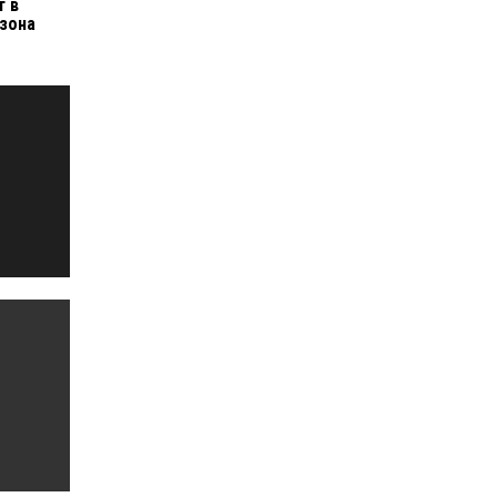
т в
зона