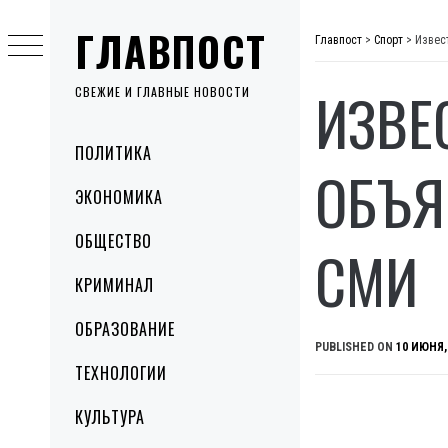
Skip
ГЛАВПОСТ
to
Главпост
>
Спорт
>
Извес
content
ИЗВЕ
СВЕЖИЕ И ГЛАВНЫЕ НОВОСТИ
Primary
ПОЛИТИКА
Menu
ОБЪЯ
ЭКОНОМИКА
ОБЩЕСТВО
СМИ
КРИМИНАЛ
ОБРАЗОВАНИЕ
PUBLISHED ON
10 ИЮНЯ,
ТЕХНОЛОГИИ
КУЛЬТУРА