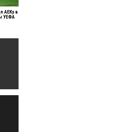
л АЕКу в
пы УЕФА