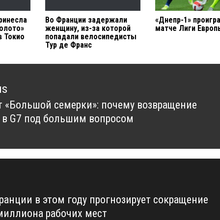
ринесла
Во Франции задержали
«Днепр-1» проигра
золото»
женщину, из-за которой
матче Лиги Евро
в Токио
попадали велосипедисты
Тур де Франс
us
 «Большой семерки»: почему возвращение
us
 в G7 под большим вопросом
ранции в этом году прогнозирует сокращение
миллиона рабочих мест