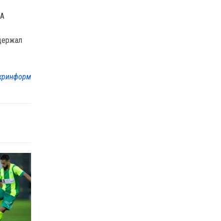
BA
одержал
кринформ