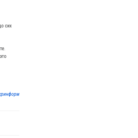
до сих
те.
это
кринформ