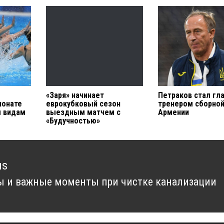
«Заря» начинает
Петраков стал гл
ионате
еврокубковый сезон
тренером сборно
м видам
выездным матчем с
Армении
«Будучностью»
us
 и важные моменты при чистке канализации
us