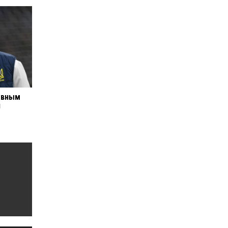
авным
й