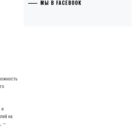
МЫ В FACEBOOK
можность
го
 и
лей на
, —