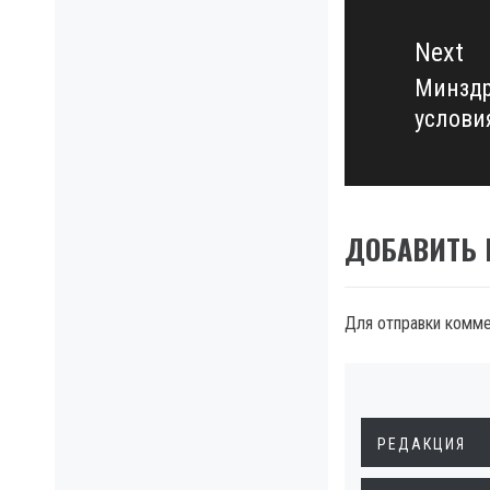
Next
Минздр
Next
услови
post:
ДОБАВИТЬ
Для отправки комм
РЕДАКЦИЯ