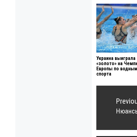
Украина выиграла
«золото» на Чемп
Европы по водны
спорта
Навигация
по
Previo
записям
Нюансы
Previo
post: