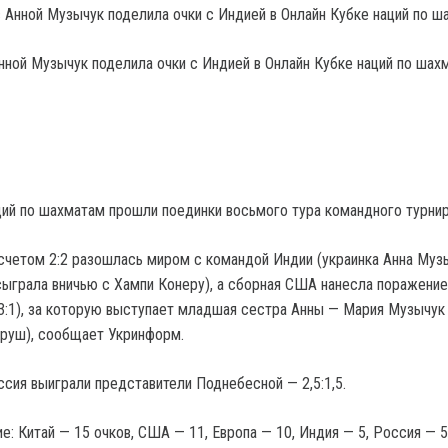
нной Музычук поделила очки с Индией в Онлайн Кубке наций по шах
ций по шахматам прошли поединки восьмого тура командного турнир
счетом 2:2 разошлась миром с командой Индии (украинка Анна Муз
ыграла вничью с Хампи Конеру), а сборная США нанесла поражени
(3:1), за которую выступает младшая сестра Анны — Мария Музычук 
руш), сообщает Укринформ.
ссия выиграли представители Поднебесной — 2,5:1,5.
: Китай — 15 очков, США — 11, Европа — 10, Индия — 5, Россия — 5