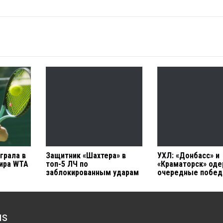
грала в
Защитник «Шахтера» в
УХЛ: «Донбасс» и
нира WTA
топ-5 ЛЧ по
«Краматорск» од
заблокированным ударам
очередные побе
us