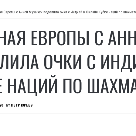
ая Европы с Анной Музычук поделила очки с Индией в Онлайн Кубке наций по шахмат
НАЯ ЕВРОПЫ С АН
ЛИЛА ОЧКИ С ИНД
Е НАЦИЙ ПО ШАХМ
20
BY
ПЕТР ЮРЬЕВ