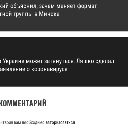
кий объяснил, зачем меняет формат
us
тной группы в Минске
в Украине может затянуться: Ляшко сделал
заявление о коронавирусе
 КОММЕНТАРИЙ
ентария вам необходимо
авторизоваться
.