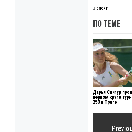
СПОРТ
ПО ТЕМЕ
Дарья Снигур прои
первом круге тур
250 в Праге
Навигация
по
Previo