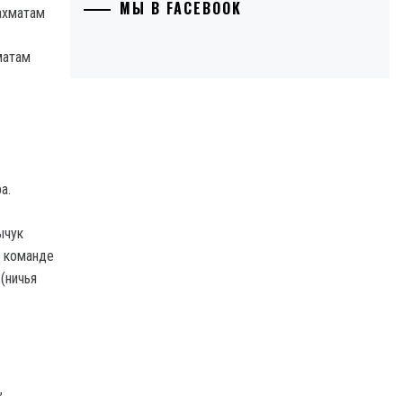
МЫ В FACEBOOK
матам
а.
ычук
е команде
(ничья
,