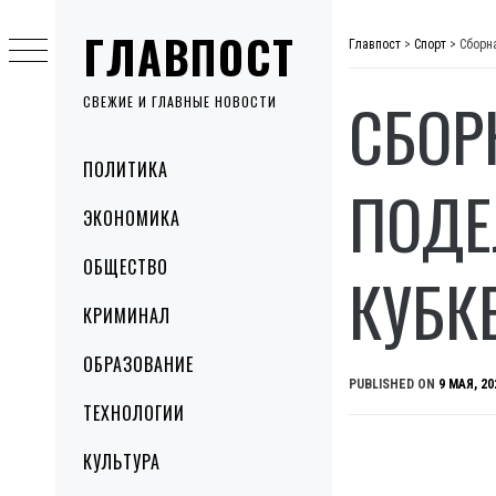
Skip
ГЛАВПОСТ
to
Главпост
>
Спорт
>
Сборн
content
СБОР
СВЕЖИЕ И ГЛАВНЫЕ НОВОСТИ
Primary
ПОЛИТИКА
Menu
ПОДЕ
ЭКОНОМИКА
ОБЩЕСТВО
КУБК
КРИМИНАЛ
ОБРАЗОВАНИЕ
PUBLISHED ON
9 МАЯ, 20
ТЕХНОЛОГИИ
КУЛЬТУРА